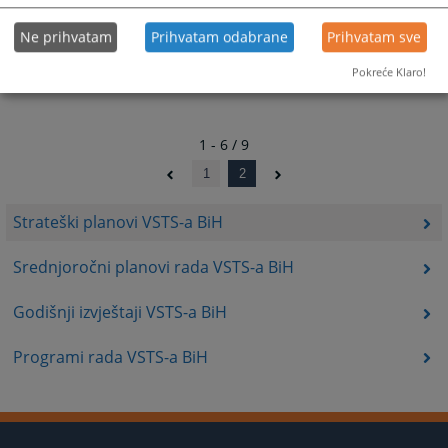
Ne prihvatam
Prihvatam odabrane
Prihvatam sve
Pokreće Klaro!
1 - 6 / 9
1
2
Strateški planovi VSTS-a BiH
Srednjoročni planovi rada VSTS-a BiH
Godišnji izvještaji VSTS-a BiH
Programi rada VSTS-a BiH