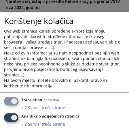
Narativni izvještaj o provedbi Reformskog programa VSTV-
the
the
a za 2024. godinu
calendar
calendar
04.06.2025.
and
and
Korištenje kolačića
select
select
Plan provedbe Reformskog programa VSTV-a BiH za
a
a
Ova web stranica koristi određene skripte koje mogu
razdoblje 2024. – 2026. godine
date.
date.
pohranjivati i koristiti određene informacije iz vašeg
30.01.2025.
Press
Press
browsera i vašeg uređaja (npr. IP adresa uređaja, varijable o
the
the
sesiji unutar browsera, ...).
Reformski program VSTV-a BiH za period 2024.- 2026.
question
question
Neke od ovih informacija su nam neophodne i bez njih web
godine
stranica ne bi mogla fukcionisati u svom punom obimu, dok
mark
mark
neke nisu prijeko neophodne a služe za dodatne stvari (npr.
key
key
procjenu nivoa posjećenosti, budućeg usavršavanja
Reformski program VSTV-a BiH za period 2021.- 2023.
to
to
stranice...).
godine
get
get
Na ovom mjestu možete dozvoliti ili uskratiti pravo na
the
the
korištenje tih informacija.
keyboard
keyboard
Strateški plan VSTV-a BiH za period 2014. - 2018.
25.09.2014.
shortcuts
shortcuts
Translation
(obavezna)
for
for
↓
2
Servisi treće strane
changing
changing
dates.
dates.
Analitika o posjećenosti stranica
↓
2
Servisi treće strane