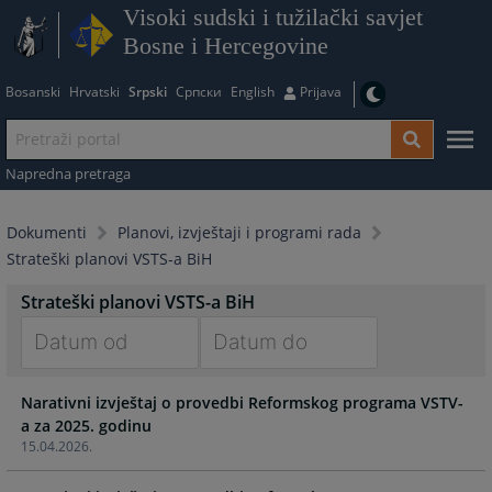
Visoki sudski i tužilački savjet
Bosne i Hercegovine
Bosanski
Hrvatski
Srpski
Српски
English
Prijava
Napredna pretraga
Dokumenti
Planovi, izvještaji i programi rada
Strateški planovi VSTS-a BiH
Strateški planovi VSTS-a BiH
Navigate
Navigate
Narativni izvještaj o provedbi Reformskog programa VSTV-
forward
forward
a za 2025. godinu
to
to
15.04.2026.
interact
interact
with
with