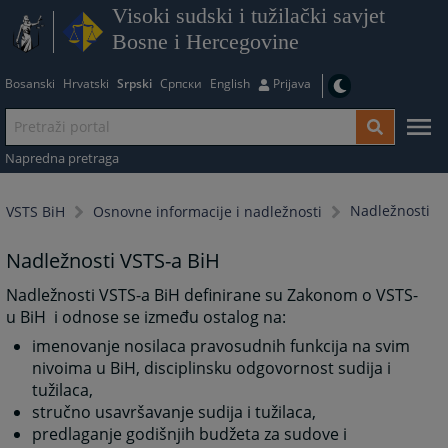
Visoki sudski i tužilački savjet
Bosne i Hercegovine
Bosanski
Hrvatski
Srpski
Српски
English
Prijava
Napredna pretraga
Nadležnosti
VSTS BiH
Osnovne informacije i nadležnosti
Nadležnosti VSTS-a BiH
Nadležnosti VSTS-a BiH definirane su Zakonom o VSTS-
u BiH i odnose se između ostalog na:
imenovanje nosilaca pravosudnih funkcija na svim
nivoima u BiH, disciplinsku odgovornost sudija i
tužilaca,
stručno usavršavanje sudija i tužilaca,
predlaganje godišnjih budžeta za sudove i