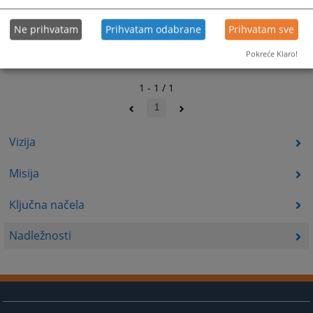
Ne prihvatam
Prihvatam odabrane
Prihvatam sve
Pokreće Klaro!
1 - 1 / 1
1
Vizija
Misija
Ključna načela
Nadležnosti