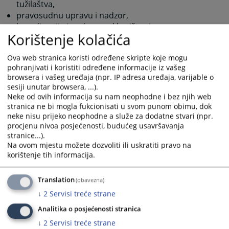
tužilaštva,
pravosudnu upravu i nadzor,
koordinaciju i nadzor nad korištenjem
Korištenje kolačića
informacijske tehnologije u sudovima i tužilaštvima,
davanje mišljenja o nacrtima zakona, propisa i
Ova web stranica koristi određene skripte koje mogu
važnim pitanjima koja mogu utjecati na pravosuđe,
pohranjivati i koristiti određene informacije iz vašeg
i
browsera i vašeg uređaja (npr. IP adresa uređaja, varijable o
pokretanje postupka usvajanja zakona i drugih
sesiji unutar browsera, ...).
propisa u oblastima značajnim za pravosuđe.
Neke od ovih informacija su nam neophodne i bez njih web
stranica ne bi mogla fukcionisati u svom punom obimu, dok
neke nisu prijeko neophodne a služe za dodatne stvari (npr.
255
PREGLEDA
procjenu nivoa posjećenosti, budućeg usavršavanja
stranice...).
Na ovom mjestu možete dozvoliti ili uskratiti pravo na
korištenje tih informacija.
Translation
(obavezna)
↓
2
Servisi treće strane
Analitika o posjećenosti stranica
↓
2
Servisi treće strane