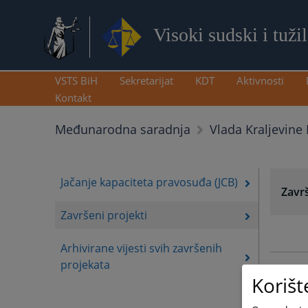
Visoki sudski i tuži
VSTS BiH
Sekretarijat
KDT
Aktivnosti
Kontakt
Međunarodna saradnja
Vlada Kraljevine
Jačanje kapaciteta pravosuđa (JCB)
Završ
Završeni projekti
Arhivirane vijesti svih završenih
projekata
Korišt