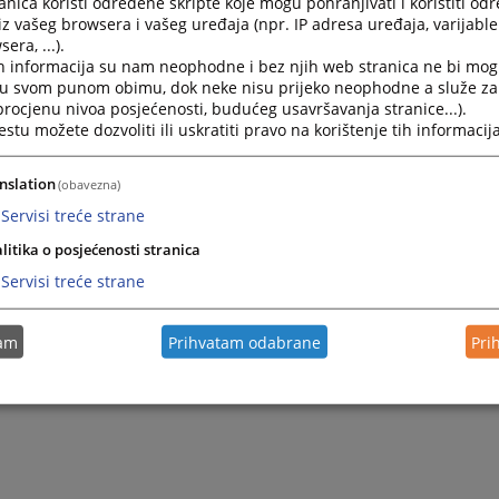
nica koristi određene skripte koje mogu pohranjivati i koristiti od
iz vašeg browsera i vašeg uređaja (npr. IP adresa uređaja, varijable 
era, ...).
Projekti rekonstrukcije
h informacija su nam neophodne i bez njih web stranica ne bi mog
i u svom punom obimu, dok neke nisu prijeko neophodne a služe z
 procjenu nivoa posjećenosti, budućeg usavršavanja stranice...).
tu možete dozvoliti ili uskratiti pravo na korištenje tih informacija
nslation
(obavezna)
Servisi treće strane
litika o posjećenosti stranica
Servisi treće strane
tam
Prihvatam odabrane
Pri