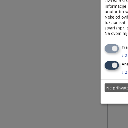
Ova web stra
informacije 
unutar brows
Neke od ovi
fukcionisat
stvari (npr.
Na ovom mjes
Tra
↓
2
Ana
↓
2
Ne prihva