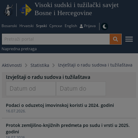
Visoki sudski i tužilački savjet
Bosne i Hercegovine
Bosanski
Hrvatski
Srpski
Српски
English
Prijava
Napredna pretraga
Izvještaji o radu sudova i tužilaštava
Aktivnosti
Statistika
Izvještaji o radu sudova i tužilaštava
Navigate
Navigate
Podaci o oduzetoj imovinskoj koristi u 2024. godini
forward
forward
16.07.2026.
to
to
interact
interact
Protok zemljišno-knjižnih predmeta po sudu i vrsti u 2025.
with
with
godini
the
the
16.07.2026.