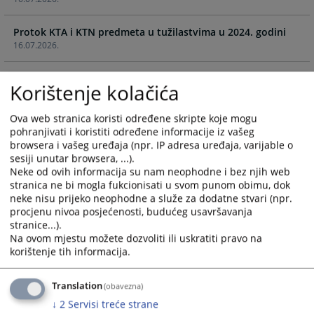
calendar
calendar
and
and
Protok KTA i KTN predmeta u tužilastvima u 2024. godini
select
select
16.07.2026.
a
a
date.
date.
Protok komunalnih predmeta po sudu i vrsti u 2024. godini
Press
Press
Korištenje kolačića
16.07.2026.
the
the
question
question
Ova web stranica koristi određene skripte koje mogu
Protok zemljišno-knjižnih predmeta po sudu i vrsti u 2024.
mark
mark
pohranjivati i koristiti određene informacije iz vašeg
godini
key
key
browsera i vašeg uređaja (npr. IP adresa uređaja, varijable o
16.07.2026.
to
to
sesiji unutar browsera, ...).
Neke od ovih informacija su nam neophodne i bez njih web
get
get
Protok predmeta registracije po sudu i vrsti u 2025. godini
stranica ne bi mogla fukcionisati u svom punom obimu, dok
the
the
neke nisu prijeko neophodne a služe za dodatne stvari (npr.
16.07.2026.
keyboard
keyboard
procjenu nivoa posjećenosti, budućeg usavršavanja
shortcuts
shortcuts
stranice...).
Podaci o oduzetoj imovinskoj koristi u 2025. godini
for
for
Na ovom mjestu možete dozvoliti ili uskratiti pravo na
16.07.2026.
changing
changing
korištenje tih informacija.
dates.
dates.
Protok KTA i KTN predmeta u tužilastvima u 2025. godini
Translation
(obavezna)
16.07.2026.
↓
2
Servisi treće strane