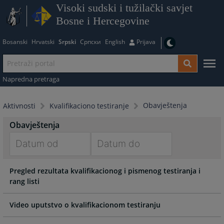
Visoki sudski i tužilački savjet
Bosne i Hercegovine
Bosanski
Hrvatski
Srpski
Српски
English
Prijava
Napredna pretraga
Obavještenja
Aktivnosti
Kvalifikaciono testiranje
Obavještenja
Navigate
Navigate
Pregled rezultata kvalifikacionog i pismenog testiranja i
forward
forward
rang listi
to
to
interact
interact
with
with
Video uputstvo o kvalifikacionom testiranju
the
the