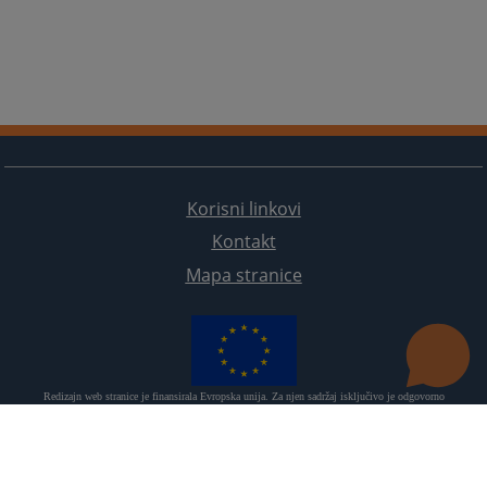
Korisni linkovi
Kontakt
Mapa stranice
Redizajn web stranice je finansirala Evropska unija. Za njen sadržaj isključivo je odgovorno
Visoko sudsko i tužilačko vijeće BiH i ona ne odražava nužno stavove Evropske unije.