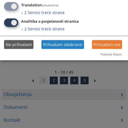
Translation
(obavezna)
Važno obavještenje za sve kandidate koji se prijavljuju na
↓
2
Servisi treće strane
pravosudne pozicije
Analitika o posjećenosti stranica
20.04.2023.
↓
2
Servisi treće strane
Obavještenje o preliminarnim rezultatima pismenog
testiranja
Ne prihvatam
Prihvatam odabrane
Prihvatam sve
18.10.2022.
Pokreće Klaro!
1 - 10 / 45
1
2
3
4
5
Obavještenja
Dokumenti
Kontakt