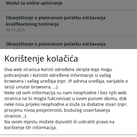
calendar
calendar
Modul za online apliciranje
and
and
select
select
Obavještenje o planiranom početku održavanja
a
a
kvalifikacionog testiranja
date.
date.
29.12.2025.
Press
Press
the
the
Obavještenje o planiranom početku održavanja
question
question
kvalifikacionog testiranja
mark
mark
Korištenje kolačića
17.03.2025.
key
key
to
to
Ova web stranica koristi određene skripte koje mogu
Obavještenje o planiranom početku održavanja
pohranjivati i koristiti određene informacije iz vašeg
get
get
kvalifikacionog testiranja
browsera i vašeg uređaja (npr. IP adresa uređaja, varijable o
the
the
21.11.2024.
sesiji unutar browsera, ...).
keyboard
keyboard
Neke od ovih informacija su nam neophodne i bez njih web
shortcuts
shortcuts
Obavještenje o planiranom početku održavanja
stranica ne bi mogla fukcionisati u svom punom obimu, dok
for
for
kvalifikacionog testiranja
neke nisu prijeko neophodne a služe za dodatne stvari (npr.
changing
changing
16.08.2023.
procjenu nivoa posjećenosti, budućeg usavršavanja
dates.
dates.
stranice...).
Na ovom mjestu možete dozvoliti ili uskratiti pravo na
Često postavljana pitanja vezano za korištenje Modula za
korištenje tih informacija.
online apliciranje
18.05.2023.