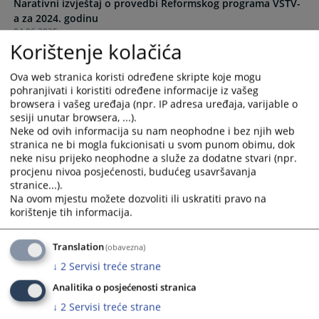
Narativni izvještaj o provedbi Reformskog programa VSTV-
the
the
a za 2024. godinu
calendar
calendar
04.06.2025.
and
and
Korištenje kolačića
select
select
Plan provedbe Reformskog programa VSTV-a BiH za
a
a
Ova web stranica koristi određene skripte koje mogu
razdoblje 2024. – 2026. godine
date.
date.
pohranjivati i koristiti određene informacije iz vašeg
30.01.2025.
Press
Press
browsera i vašeg uređaja (npr. IP adresa uređaja, varijable o
the
the
sesiji unutar browsera, ...).
Reformski program VSTV-a BiH za period 2024.- 2026.
question
question
Neke od ovih informacija su nam neophodne i bez njih web
godine
stranica ne bi mogla fukcionisati u svom punom obimu, dok
mark
mark
neke nisu prijeko neophodne a služe za dodatne stvari (npr.
key
key
procjenu nivoa posjećenosti, budućeg usavršavanja
Reformski program VSTV-a BiH za period 2021.- 2023.
to
to
stranice...).
godine
get
get
Na ovom mjestu možete dozvoliti ili uskratiti pravo na
the
the
korištenje tih informacija.
keyboard
keyboard
Strateški plan VSTV-a BiH za period 2014. - 2018.
25.09.2014.
shortcuts
shortcuts
Translation
(obavezna)
for
for
↓
2
Servisi treće strane
changing
changing
dates.
dates.
Analitika o posjećenosti stranica
↓
2
Servisi treće strane