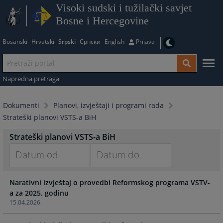
Visoki sudski i tužilački savjet
Bosne i Hercegovine
Bosanski
Hrvatski
Srpski
Српски
English
Prijava
Napredna pretraga
Dokumenti
Planovi, izvještaji i programi rada
Strateški planovi VSTS-a BiH
Strateški planovi VSTS-a BiH
Navigate
Navigate
Narativni izvještaj o provedbi Reformskog programa VSTV-
forward
forward
a za 2025. godinu
to
to
15.04.2026.
interact
interact
with
with