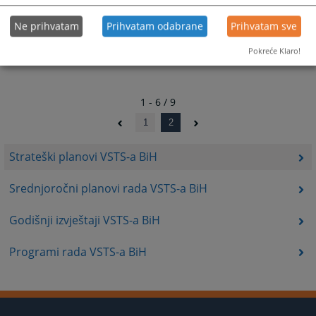
Ne prihvatam
Prihvatam odabrane
Prihvatam sve
Pokreće Klaro!
1 - 6 / 9
1
2
Strateški planovi VSTS-a BiH
Srednjoročni planovi rada VSTS-a BiH
Godišnji izvještaji VSTS-a BiH
Programi rada VSTS-a BiH