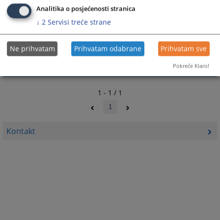
Analitika o posjećenosti stranica
314
PREGLEDA
↓
2
Servisi treće strane
Ne prihvatam
Prihvatam odabrane
Prihvatam sve
Pokreće Klaro!
1 - 1 / 1
1
Kontakt