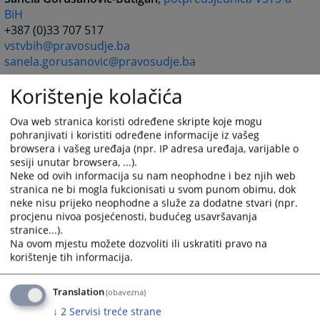
BiH
+387 (0)33 707 517
vstvbih@pravosudje.ba
sanela.gorusanovic@pravosudje.ba
Velimir Ninković
,
potpredsjednik VSTS-a BiH
Korištenje kolačića
+387 (0)33 707 517
vstvbih@pravosudje.ba
Ova web stranica koristi određene skripte koje mogu
velimir.ninkovic@pravosudje.ba
pohranjivati i koristiti određene informacije iz vašeg
Sedin Idrizović
,
član VSTS-a BiH
browsera i vašeg uređaja (npr. IP adresa uređaja, varijable o
sesiji unutar browsera, ...).
+ 387 (0) 33 707 517
Neke od ovih informacija su nam neophodne i bez njih web
vstvbih@pravosudje.ba
stranica ne bi mogla fukcionisati u svom punom obimu, dok
sedin.idrizovic@pravosudje.ba
neke nisu prijeko neophodne a služe za dodatne stvari (npr.
Kabinet predsjednika VSTS-a BiH
procjenu nivoa posjećenosti, budućeg usavršavanja
stranice...).
Demirel Delić
, šef Kabineta predsjednika VSTS-a BiH
Na ovom mjestu možete dozvoliti ili uskratiti pravo na
+387 33 704 671
korištenje tih informacija.
demirel.delic@pravosudje.ba
Translation
(obavezna)
↓
2
Servisi treće strane