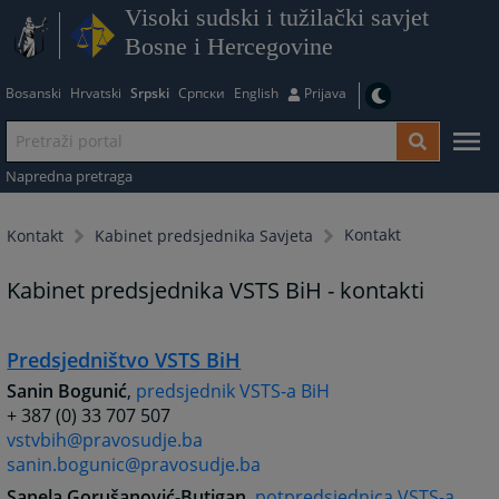
Visoki sudski i tužilački savjet
Bosne i Hercegovine
Bosanski
Hrvatski
Srpski
Српски
English
Prijava
Napredna pretraga
Kontakt
Kontakt
Kabinet predsjednika Savjeta
Kabinet predsjednika VSTS BiH - kontakti
Predsjedništvo VSTS BiH
Sanin Bogunić
,
predsjednik VSTS-a BiH
+ 387 (0) 33 707 507
vstvbih@pravosudje.ba
sanin.bogunic@pravosudje.ba
Sanela Gorušanović-Butigan
,
potpredsjednica VSTS-a