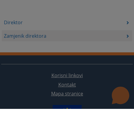
Direktor
Zamjenik direktora
Korisni linkovi
Kontakt
Mapa stranice
Redizajn web stranice je finansirala Evropska unija. Za njen sadržaj isključivo je odgovorno
Visoko sudsko i tužilačko vijeće BiH i ona ne odražava nužno stavove Evropske unije.