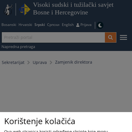
Visoki sudski i tužilački savjet
Bosne i Hercegovine
Bosanski
Hrvatski
Srpski
Српски
English
Prijava
Napredna pretraga
Zamjenik direktora
Sekretarijat
Uprava
Korištenje kolačića
Ova web stranica koristi određene skripte koje mogu