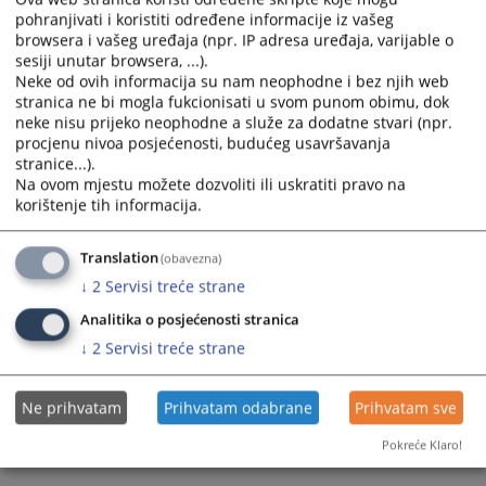
pohranjivati i koristiti određene informacije iz vašeg
browsera i vašeg uređaja (npr. IP adresa uređaja, varijable o
sesiji unutar browsera, ...).
Neke od ovih informacija su nam neophodne i bez njih web
stranica ne bi mogla fukcionisati u svom punom obimu, dok
neke nisu prijeko neophodne a služe za dodatne stvari (npr.
procjenu nivoa posjećenosti, budućeg usavršavanja
Trenutno nema vijesti
stranice...).
Na ovom mjestu možete dozvoliti ili uskratiti pravo na
korištenje tih informacija.
Translation
(obavezna)
↓
2
Servisi treće strane
Analitika o posjećenosti stranica
↓
2
Servisi treće strane
Ne prihvatam
Prihvatam odabrane
Prihvatam sve
Pokreće Klaro!