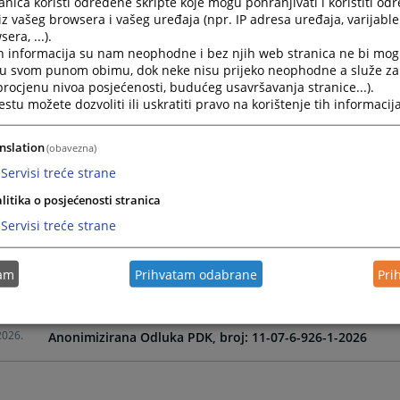
nica koristi određene skripte koje mogu pohranjivati i koristiti od
iz vašeg browsera i vašeg uređaja (npr. IP adresa uređaja, varijable 
era, ...).
2026.
Anonimizirana Odluka PDK, broj 11-07-6-195-10-2026
h informacija su nam neophodne i bez njih web stranica ne bi mog
i u svom punom obimu, dok neke nisu prijeko neophodne a služe z
 procjenu nivoa posjećenosti, budućeg usavršavanja stranice...).
2026.
Anonimizirana Odluka DDK, broj 11-07-6-195-13-2026
tu možete dozvoliti ili uskratiti pravo na korištenje tih informacija
2026.
Anonimizirana Odluka DDK broj, 11-07-6-456-7-2026
nslation
(obavezna)
Servisi treće strane
2026.
Anonimizirana Odluka Vijeća, broj 11-07-6-456-9-2026
litika o posjećenosti stranica
Servisi treće strane
2026.
Anonimizirana Odluka PDK broj, 11-07-6-456-4-2026
tam
Prihvatam odabrane
Pri
2026.
Anonimizirana Odluka DDK, broj: 11-07-6-926-3-2026
2026.
Anonimizirana Odluka PDK, broj: 11-07-6-926-1-2026