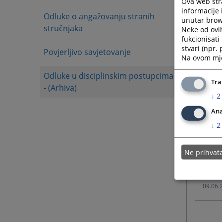
Ova web stra
informacije 
Odluke o angažovanju stranih
unutar brows
12.06.
stručnjaka
Neke od ovi
fukcionisat
stvari (npr.
Povjerljivo savjetovanje
12.06.
Na ovom mjes
Odluke u disciplinskim postupcima
10.06.
Tra
- (Arhiva)
↓
2
10.06.
Ana
↓
2
10.06.
Ne prihva
09.06.
09.06.