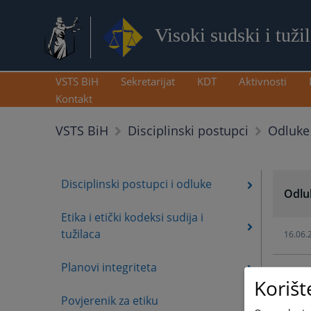
Visoki sudski i tuži
VSTS BiH
Sekretarijat
KDT
Aktivnosti
Kontakt
Odluke 
VSTS BiH
Disciplinski postupci
Disciplinski postupci i odluke
Odluk
Etika i etički kodeksi sudija i
tužilaca
16.06.
Planovi integriteta
16.06.
Korišt
Povjerenik za etiku
12.06.