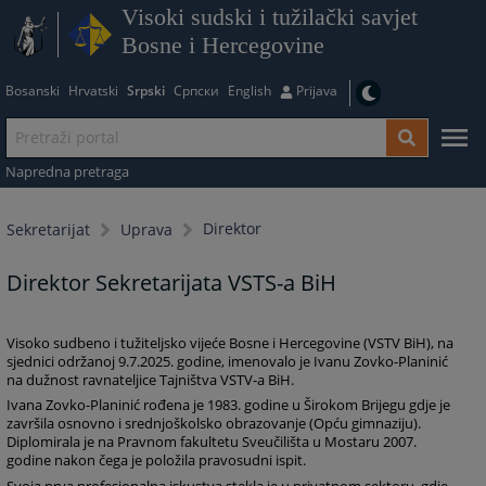
Visoki sudski i tužilački savjet
Bosne i Hercegovine
Bosanski
Hrvatski
Srpski
Српски
English
Prijava
Napredna pretraga
Direktor
Sekretarijat
Uprava
Direktor Sekretarijata VSTS-a BiH
Visoko sudbeno i tužiteljsko vijeće Bosne i Hercegovine (VSTV BiH), na
sjednici održanoj 9.7.2025. godine, imenovalo je Ivanu Zovko-Planinić
na dužnost ravnateljice Tajništva VSTV-a BiH.
Ivana Zovko-Planinić rođena je 1983. godine u Širokom Brijegu gdje je
završila osnovno i srednjoškolsko obrazovanje (Opću gimnaziju).
Diplomirala je na Pravnom fakultetu Sveučilišta u Mostaru 2007.
godine nakon čega je položila pravosudni ispit.
Svoja prva profesionalna iskustva stekla je u privatnom sektoru, gdje