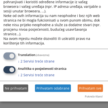
the
the
pohranjivati i koristiti određene informacije iz vašeg
browsera i vašeg uređaja (npr. IP adresa uređaja, varijable o
calendar
calendar
sesiji unutar browsera, ...).
and
and
Neke od ovih informacija su nam neophodne i bez njih web
select
select
stranica ne bi mogla fukcionisati u svom punom obimu, dok
a
a
neke nisu prijeko neophodne a služe za dodatne stvari (npr.
date.
date.
procjenu nivoa posjećenosti, budućeg usavršavanja
Press
Press
stranice...).
Na ovom mjestu možete dozvoliti ili uskratiti pravo na
the
the
korištenje tih informacija.
question
question
mark
mark
key
key
Translation
(obavezna)
to
to
↓
2
Servisi treće strane
get
get
Analitika o posjećenosti stranica
the
the
↓
2
Servisi treće strane
keyboard
keyboard
shortcuts
shortcuts
for
for
Ne prihvatam
Prihvatam odabrane
Prihvatam sve
changing
changing
Pokreće Klaro!
dates.
dates.