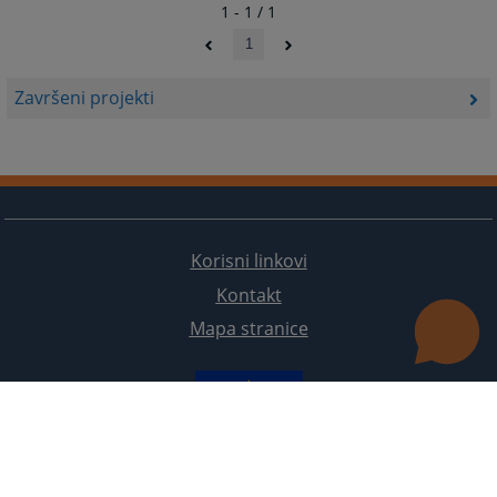
1 - 1 / 1
1
Završeni projekti
Korisni linkovi
Kontakt
Mapa stranice
Redizajn web stranice je finansirala Evropska unija. Za njen sadržaj isključivo je odgovorno
Visoko sudsko i tužilačko vijeće BiH i ona ne odražava nužno stavove Evropske unije.