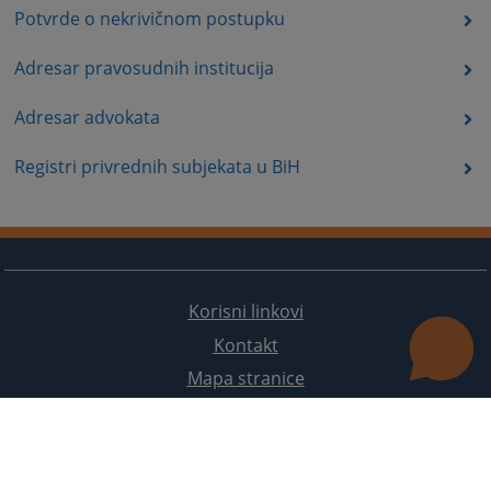
Potvrde o nekrivičnom postupku
Adresar pravosudnih institucija
Adresar advokata
Registri privrednih subjekata u BiH
Korisni linkovi
Kontakt
Mapa stranice