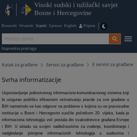
Visoki sudski i tužilački savjet
Bosne i Hercegovine
Bosanski
Hrvatski
Srpski
Српски
English
Prijava
Napredna pretraga
E servisi za građane
Kutak za građane
Servisi za građane
Svrha informatizacije
Uspostavljanje jedinstvenog informaciono-komunikacionog sistema koji
bi osigurao podršku efikasnom ostvarivanju pravde za sve građane u
BiH nametnulo se kao odgovor na probleme s kojima su se pravosudne
institucije u Bosni i Hercegovini suočile početkom 20. vijeka, kada je
informaciona tehnologija već postala dio svakodnevice građana Evrope
i BiH. U skladu sa svojim nadležnostima za vođenje, koordiniranje i
nadgledanje primjene informacionih tehnologija u sudovima i