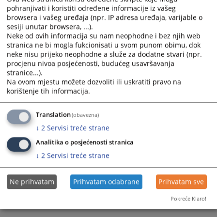
• Registri poslovnih subjekata u BiH
pohranjivati i koristiti određene informacije iz vašeg
browsera i vašeg uređaja (npr. IP adresa uređaja, varijable o
Sve aktivnosti imaju za cilj unapređenje rada pravosuđa i osiguravanja
sesiji unutar browsera, ...).
Neke od ovih informacija su nam neophodne i bez njih web
bolje i kvalitetnije elektronske komunikacije sa pravosuđem.
stranica ne bi mogla fukcionisati u svom punom obimu, dok
668
PREGLEDA
neke nisu prijeko neophodne a služe za dodatne stvari (npr.
procjenu nivoa posjećenosti, budućeg usavršavanja
stranice...).
Na ovom mjestu možete dozvoliti ili uskratiti pravo na
korištenje tih informacija.
Translation
(obavezna)
↓
2
Servisi treće strane
Analitika o posjećenosti stranica
↓
2
Servisi treće strane
Ne prihvatam
Prihvatam odabrane
Prihvatam sve
Pokreće Klaro!