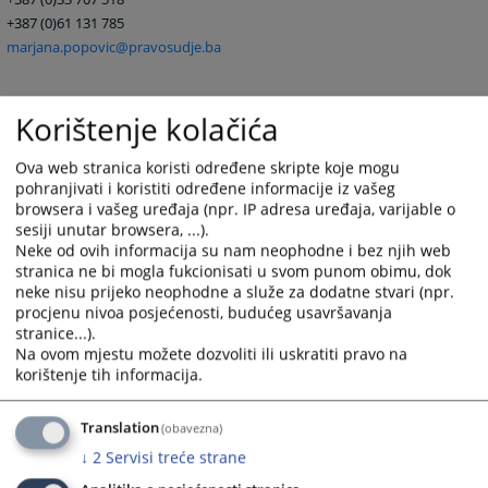
+387 (0)61 131 785
marjana.popovic@pravosudje.ba
Edisa Šikalo
, službenik za odnose s javnošću i protokol
Korištenje kolačića
+387 (0)33 704 604
vstvpress@pravosudje.ba
Ova web stranica koristi određene skripte koje mogu
edisa.sikalo@pravosudje.ba
pohranjivati i koristiti određene informacije iz vašeg
browsera i vašeg uređaja (npr. IP adresa uređaja, varijable o
sesiji unutar browsera, ...).
Neke od ovih informacija su nam neophodne i bez njih web
stranica ne bi mogla fukcionisati u svom punom obimu, dok
neke nisu prijeko neophodne a služe za dodatne stvari (npr.
procjenu nivoa posjećenosti, budućeg usavršavanja
stranice...).
Na ovom mjestu možete dozvoliti ili uskratiti pravo na
korištenje tih informacija.
Translation
(obavezna)
↓
2
Servisi treće strane