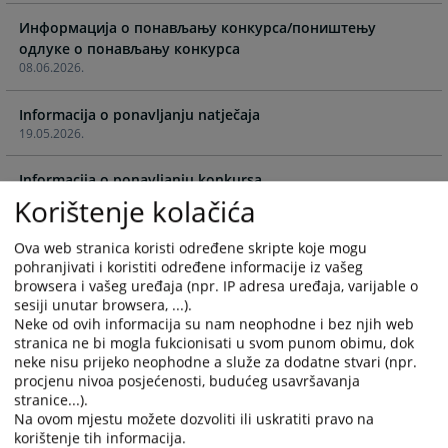
calendar
calendar
and
and
Информација о понављању конкурса/поништењу
select
select
одлуке о понављању конкурса
08.06.2026.
a
a
date.
date.
Informacija o ponavljanju natječaja
Press
Press
19.05.2026.
the
the
question
question
Informacija o ponavljanju konkursa
mark
mark
17.04.2026.
Korištenje kolačića
key
key
to
to
Informacija o ponavljanju konkursa
get
get
Ova web stranica koristi određene skripte koje mogu
02.04.2026.
pohranjivati i koristiti određene informacije iz vašeg
the
the
browsera i vašeg uređaja (npr. IP adresa uređaja, varijable o
keyboard
keyboard
sesiji unutar browsera, ...).
Informacija o ponavljanju konkursa za četiri pozicije suca
shortcuts
shortcuts
Neke od ovih informacija su nam neophodne i bez njih web
Kantonalnog suda u Sarajevu i četiri pozicije suca
for
for
stranica ne bi mogla fukcionisati u svom punom obimu, dok
Okružnog suda u Banja Luci
changing
changing
neke nisu prijeko neophodne a služe za dodatne stvari (npr.
13.03.2026.
dates.
dates.
procjenu nivoa posjećenosti, budućeg usavršavanja
stranice...).
Informacija o ponavljanju konkursa
Na ovom mjestu možete dozvoliti ili uskratiti pravo na
korištenje tih informacija.
17.02.2026.