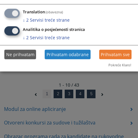
Obavještenje o objavi Konkursa za izbor kandidata koji će
Translation
(obavezna)
biti nominovan za sudiju u Međunarodni krivični sud.
↓
2
Servisi treće strane
22.01.2026.
Analitika o posjećenosti stranica
↓
2
Servisi treće strane
Informacija o ponavljanju konkursa
31.12.2025.
Ne prihvatam
Prihvatam odabrane
Prihvatam sve
Pokreće Klaro!
1 - 10 / 43
1
2
3
4
5
Modul za online apliciranje
Otvoreni konkursi za sudove i tužilaštva
Obrazac programa rada za kandidate na rukovodne