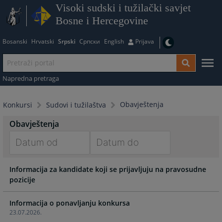
Visoki sudski i tužilački savjet
Bosne i Hercegovine
Bosanski
Hrvatski
Srpski
Српски
English
Prijava
Napredna pretraga
Obavještenja
Konkursi
Sudovi i tužilaštva
Obavještenja
Navigate
Navigate
Informacija za kandidate koji se prijavljuju na pravosudne
forward
forward
pozicije
to
to
interact
interact
with
with
Informacija o ponavljanju konkursa
23.07.2026.
the
the