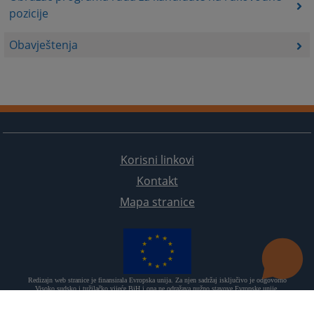
pozicije
Obavještenja
Korisni linkovi
Kontakt
Mapa stranice
Redizajn web stranice je finansirala Evropska unija. Za njen sadržaj isključivo je odgovorno
Visoko sudsko i tužilačko vijeće BiH i ona ne odražava nužno stavove Evropske unije.