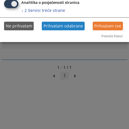
Analitika o posjećenosti stranica
↓
2
Servisi treće strane
Prateći dokumenti
Ne prihvatam
Prihvatam odabrane
Prihvatam sve
Pokreće Klaro!
Kadrovska struktura
1 - 1 / 1
1