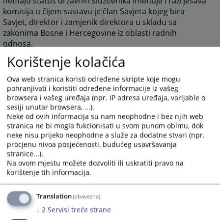
nemaju status državnih službenika imenuje i razrješava
komisija u čijem sastavu je član Savjeta kojeg bira
Savjet, direktor i zamjenik direktora u skladu sa
zakonima Bosne i Hercegovine iz oblasti radnih
odnosa.
Korištenje kolačića
Pravilnikom o unutrašnjoj organizaciji i sistematizaciji
radnih mjesta predviđeno je 179 pozicija, od kojih su
trenutno popunjeno 105 pozicija. Proces zapošljavanja
Ova web stranica koristi određene skripte koje mogu
pohranjivati i koristiti određene informacije iz vašeg
usklađen je sa budžetskim mogućnostima odnosno
browsera i vašeg uređaja (npr. IP adresa uređaja, varijable o
odlukama nadležnih tijela kojima se ograničava rast
sesiji unutar browsera, ...).
broja zaposlenih lica u državnim institucijama, iako
Neke od ovih informacija su nam neophodne i bez njih web
potrebe prevazilaze trenutni broj zaposlenih. Imajući u
stranica ne bi mogla fukcionisati u svom punom obimu, dok
vidu obim i kompleksnost poslova, upravo je
neke nisu prijeko neophodne a služe za dodatne stvari (npr.
nedovoljna kadrovska popunjenost jedan od najvećih
procjenu nivoa posjećenosti, budućeg usavršavanja
stranice...).
izazova sa kojima se Sekretarijat suočava u obavljanju
Na ovom mjestu možete dozvoliti ili uskratiti pravo na
svojih funkcija.
korištenje tih informacija.
Translation
(obavezna)
170
PREGLEDA
↓
2
Servisi treće strane