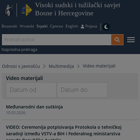
Visoki sudski i tužilački savjet
Bosne i Hercegovine
Bosanski
Hrvatski
Srpski
Српски
English
Prijava
Napredna pretraga
Video materijali
Odnosi s javnošću
Multimedija
Video materijali
Navigate
Navigate
Međunarodni dan sutkinja
forward
forward
10.03.2026.
to
to
interact
interact
VIDEO: Ceremonija potpisivanja Protokola o tehničkoj
with
with
saradnji između VSTV-a BiH i Federalnog ministarstva
the
the