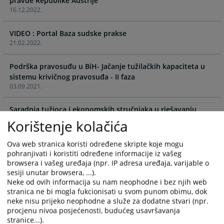
pravde Republike Austrije
calendar
calendar
16.12.2022.
and
and
select
select
VIDEO : Portal Baza sudske prakse
a
a
21.02.2022.
date.
date.
Press
Press
Podrška pravosuđu u BiH- Jačanje tužilačkih kapaciteta u
the
the
sistemu krivičnog pravosuđa - II faza
question
question
03.09.2021.
mark
mark
key
key
Saradnja tužioca i ekonomskih stručnjaka u rješavanju
to
to
predmeta privrednog kriminala
Korištenje kolačića
get
get
03.09.2021.
the
the
Ova web stranica koristi određene skripte koje mogu
keyboard
keyboard
Stalna komisija za efikasnost i kvalitet tužilaštava koja
pohranjivati i koristiti određene informacije iz vašeg
shortcuts
shortcuts
browsera i vašeg uređaja (npr. IP adresa uređaja, varijable o
djeluje u okviru VSTV-a BiH
for
for
sesiji unutar browsera, ...).
03.09.2021.
changing
changing
Neke od ovih informacija su nam neophodne i bez njih web
dates.
dates.
stranica ne bi mogla fukcionisati u svom punom obimu, dok
E-SUD - mobilna aplikacija za pristup sudskim predmetima -
neke nisu prijeko neophodne a služe za dodatne stvari (npr.
prva aplikacija ove vrste u Evropi!
procjenu nivoa posjećenosti, budućeg usavršavanja
03.09.2021.
stranice...).