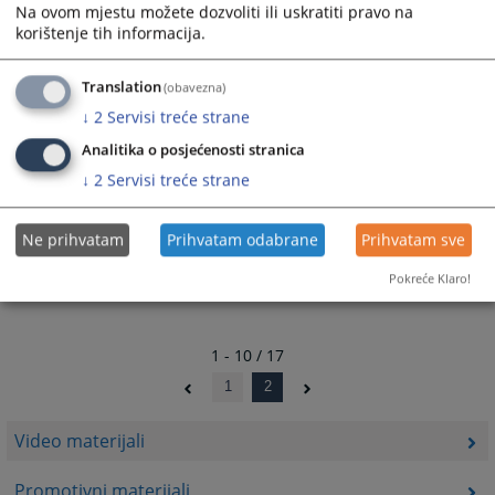
Na ovom mjestu možete dozvoliti ili uskratiti pravo na
korištenje tih informacija.
Dokumentarac "KORUPCIJA" - Građani se trebaju ohrabriti
na borbu protiv korupcije
07.05.2015.
Translation
(obavezna)
↓
2
Servisi treće strane
Gostovanje predsjednika Tegeltije na FTV-u
28.02.2015.
Analitika o posjećenosti stranica
↓
2
Servisi treće strane
Gostovanje predsjednika Tegeltije na FTV-u
20.02.2015.
Ne prihvatam
Prihvatam odabrane
Prihvatam sve
Pokreće Klaro!
1 - 10 / 17
1
2
Video materijali
Promotivni materijali