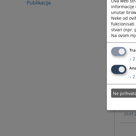
Ova web stra
Publikacije
informacije 
unutar brows
03.02.
Neke od ovi
fukcionisat
stvari (npr.
08.04.
Na ovom mjes
03.11.
Tra
↓
2
10.04.
Ana
↓
2
10.02.
Ne prihva
01.02.
25.01.