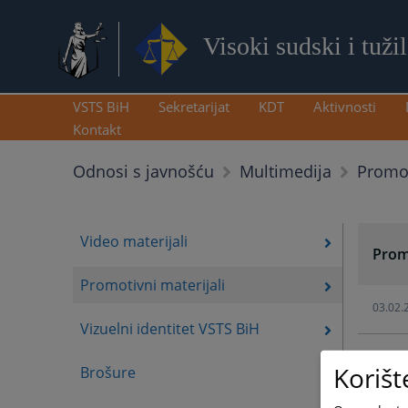
Visoki sudski i tuži
VSTS BiH
Sekretarijat
KDT
Aktivnosti
Kontakt
Promot
Odnosi s javnošću
Multimedija
Video materijali
Promo
Promotivni materijali
03.02.
Vizuelni identitet VSTS BiH
03.02.
Korišt
Brošure
03.02.