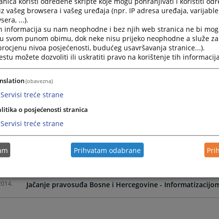
nica koristi određene skripte koje mogu pohranjivati i koristiti od
iz vašeg browsera i vašeg uređaja (npr. IP adresa uređaja, varijable 
era, ...).
2016.
Obilježavanje Evropskog dana civilne pravde u Mostaru
h informacija su nam neophodne i bez njih web stranica ne bi mog
i u svom punom obimu, dok neke nisu prijeko neophodne a služe z
 procjenu nivoa posjećenosti, budućeg usavršavanja stranice...).
2015.
Smjernice za prevenciju seksualnog i rodno zasnovanog 
tu možete dozvoliti ili uskratiti pravo na korištenje tih informacija
2014.
Da li ste svjedok ili žrtva?
nslation
(obavezna)
Servisi treće strane
2014.
Promotivna afiša o kvalifikacionom testiranju
litika o posjećenosti stranica
Servisi treće strane
2014.
Podrška unapređenju efikasnosti pravosuđa
tam
Prihvatam odabrane
Pri
2014.
Sudski izvršilac u izvršnom postupku
2014.
Jačanje pravosuđa Bosne i Hercegovine - Informatizacijom