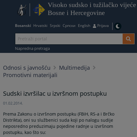
Visoko sudsko i tužilačko vijeće
Bosne i Hercegovine
Bosanski
Hrvatski
Srpski
Српски
English
Prijava
Napredna pretraga
Odnosi s javnošću
Multimedija
Promotivni materijali
Sudski izvršilac u izvršnom postupku
01.02.2014.
Prema Zakonu o izvršnom postupku (FBiH, RS-a i Brčko
Distrikta), oni su službenici suda koji po nalogu sudije
neposredno preduzimaju pojedine radnje u izvršnom
postupku, kao što su: