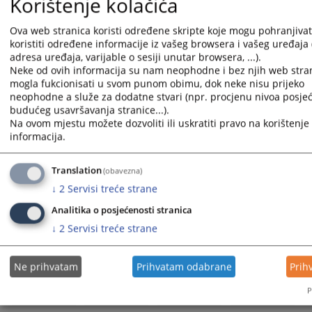
Korištenje kolačića
onoliko stvari koliko je potrebno za namirenje potraživanja
tražioca izvršenja i troškova izvršenja.
Ova web stranica koristi određene skripte koje mogu pohranjivati
Popisane stvari sudski izvršilac ostavlja Vama na čuvanje, ako
koristiti određene informacije iz vašeg browsera i vašeg uređaja 
sud na prijedlog tražioca izvršenja nije odredio drugačije, uz
adresa uređaja, varijable o sesiji unutar browsera, ...).
zabranu svim osobama koje posjeduju ili imaju kontrolu nad
Neke od ovih informacija su nam neophodne i bez njih web stran
mogla fukcionisati u svom punom obimu, dok neke nisu prijeko
zaplijenjenim stvarima da njima raspolažu bez sudskog naloga.
neophodne a služe za dodatne stvari (npr. procjenu nivoa posjeć
budućeg usavršavanja stranice...).
Prikazana vijest je na
:
Bosanski jezik
Na ovom mjestu možete dozvoliti ili uskratiti pravo na korištenje 
Vijest dostupna još na
:
Hrvatski jezik
English language
С
informacija.
Prateći dokumenti
Translation
(obavezna)
Sudski izvršilac u izvršnom postupku - bosanski jezik
↓
2
Servisi treće strane
Analitika o posjećenosti stranica
↓
2
Servisi treće strane
15979
PREGLEDA
Ne prihvatam
Prihvatam odabrane
Prih
P