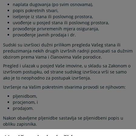
naplata dugovanja (po svim osnovama),
popis pokretnih stvari,
iseljenje iz stana ili poslovnog prostora,
uvođenje u posjed stana ili poslovnog prostora,
provođenje privremenih mjera osiguranja,
provođenje javnih prodaja i dr.
Sudski su izvršioci dužni prilikom pregleda Vašeg stana ili
preduzimanja nekih drugih izvršnih radnji postupati sa dužnim
obzirom prema Vama i članovima Vaše porodice.
Pregled i ulazak u posjed Vaše imovine, u skladu sa Zakonom o
izvršnom postupku, od strane sudskog izvršioca vrši se samo
ako je to neophodno za postupak izvršenja.
Izvršenje na Vašim pokretnim stvarima provodi se njihovom:
pljenidbom,
procjenom, i
prodajom.
Nakon obavljene pljenidbe sastavlja se pljenidbeni popis u
obliku zapisnika.
Prilikom pljenidbe pokretne imovine sudski izvršilac popisuje