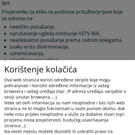
BiH.
Povjereniku za etiku se podnose pritužbe/prijave koje
se odnose na:
neetičko ponašanje,
narušavanje ugleda institucije VSTV BiH,
neadekvatno ponašanje prema radnim kolegama,
svaku vrstu diskriminacije,
uznemiravanja,
iskorišćavanje i slično.
Korištenje kolačića
190
PREGLEDA
Ova web stranica koristi određene skripte koje mogu
pohranjivati i koristiti određene informacije iz vašeg
browsera i vašeg uređaja (npr. IP adresa uređaja, varijable o
sesiji unutar browsera, ...).
Neke od ovih informacija su nam neophodne i bez njih web
stranica ne bi mogla fukcionisati u svom punom obimu, dok
neke nisu prijeko neophodne a služe za dodatne stvari (npr.
Prateći dokumenti
procjenu nivoa posjećenosti, budućeg usavršavanja
stranice...).
Procedure o načinu rada povjerenika za etiku
Na ovom mjestu možete dozvoliti ili uskratiti pravo na
Obrazac za prijavu