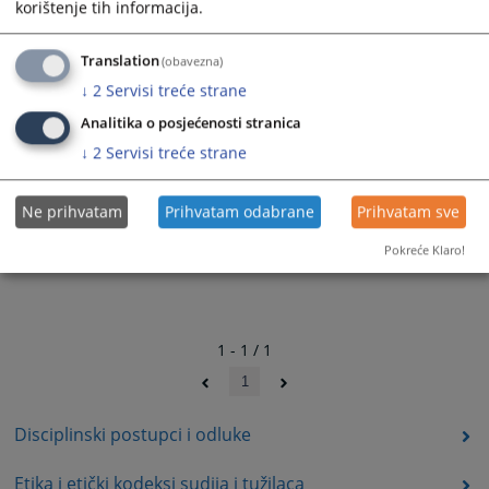
korištenje tih informacija.
Translation
(obavezna)
↓
2
Servisi treće strane
Analitika o posjećenosti stranica
↓
2
Servisi treće strane
Ne prihvatam
Prihvatam odabrane
Prihvatam sve
Pokreće Klaro!
1 - 1 / 1
1
Disciplinski postupci i odluke
Etika i etički kodeksi sudija i tužilaca