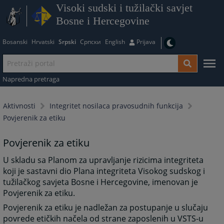
Visoki sudski i tužilački savjet
Bosne i Hercegovine
Bosanski
Hrvatski
Srpski
Српски
English
Prijava
Napredna pretraga
Aktivnosti
Integritet nosilaca pravosudnih funkcija
Povjerenik za etiku
Povjerenik za etiku
U skladu sa Planom za upravljanje rizicima integriteta
koji je sastavni dio Plana integriteta Visokog sudskog i
tužilačkog savjeta Bosne i Hercegovine, imenovan je
Povjerenik za etiku.
Povjerenik za etiku je nadležan za postupanje u slučaju
povrede etičkih načela od strane zaposlenih u VSTS-u