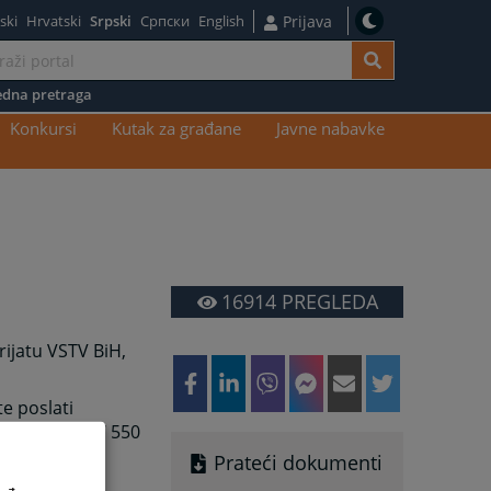
ski
Hrvatski
Srpski
Српски
English
Prijava
dna pretraga
Konkursi
Kutak za građane
Javne nabavke
16914
PREGLEDA
rijatu VSTV BiH,
e poslati
 broj 033 707 550
Prateći dokumenti