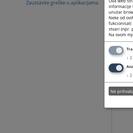
Ova web stra
Zaustavite greške u aplikacijama
informacije 
unutar brows
Neke od ovi
fukcionisat
stvari (npr.
Na ovom mjes
Napom
Tra
Broj og
↓
2
Ljubazn
Ana
Samo ka
↓
2
Slanjem
Ukoliko
Ne prihva
nisu is