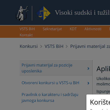
Visoki sudski i tuži
VSTS BiH
Sekretarijat
KDT
Aktivnosti
Kontakt
Prijavni materijal z
Konkursi
VSTS BiH
Prijavni materijal za pozicije
Apli
uposlenika
Ukoliko
Otvoreni konkursi u VSTS-u BiH
molimo 
Ispunj
Pravilnik o karakteru i sadržaju
elektr
Korišt
javnoga konkursa
ili put