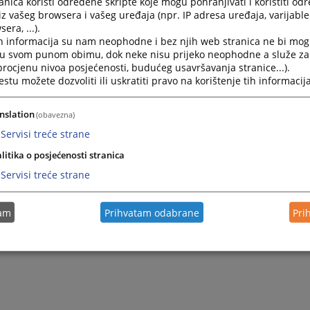
nica koristi određene skripte koje mogu pohranjivati i koristiti od
iz vašeg browsera i vašeg uređaja (npr. IP adresa uređaja, varijable 
Visoko sudsko i tužilačko vijeće Bosne i Hercegovi
era, ...).
Kraljice Jelene 88
h informacija su nam neophodne i bez njih web stranica ne bi mog
71000 Sarajevo
i u svom punom obimu, dok neke nisu prijeko neophodne a služe z
Bosna i Hercegovina
 procjenu nivoa posjećenosti, budućeg usavršavanja stranice...).
tu možete dozvoliti ili uskratiti pravo na korištenje tih informacija
Aplikacija za posao
ena:
nslation
(obavezna)
lašene pozicije mora biti naveden.
Servisi treće strane
o Vas molimo da ne kontaktirate Sekretarijat VSTV BiH tel
litika o posjećenosti stranica
ndidati koji su ušli u uži izbor bit će kontaktirani.
Servisi treće strane
 Vaše aplikacije potvrđujete da su sve informacije koje ste na
 stupite u radni odnos, a naknadno se utvrdi da ste dostavil
tam
Prihvatam odabrane
Pri
tinite, VSTV BiH zadržava pravo prekida radnog odnosa.