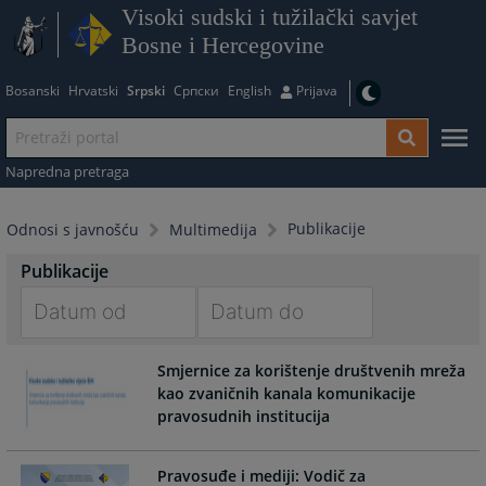
Visoki sudski i tužilački savjet
Bosne i Hercegovine
Bosanski
Hrvatski
Srpski
Српски
English
Prijava
Napredna pretraga
Publikacije
Odnosi s javnošću
Multimedija
Publikacije
Navigate
Navigate
Smjernice za korištenje društvenih mreža
forward
forward
kao zvaničnih kanala komunikacije
to
to
pravosudnih institucija
interact
interact
with
with
the
the
Pravosuđe i mediji: Vodič za