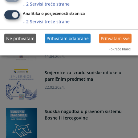
↓
2
Servisi treće strane
Analitika o posjećenosti stranica
↓
2
Servisi treće strane
Priručnik za planiranje tekućeg i
investicionog održavanja sudskih zgrada
i načina sačinavanja programa
Ne prihvatam
Prihvatam odabrane
Prihvatam sve
održavanja i smjernice za projektovanje
sudskih zgrada
Pokreće Klaro!
11.04.2024.
Smjernice za izradu sudske odluke u
parničnim predmetima
22.02.2024.
Sudska nagodba u pravnom sistemu
Bosne i Hercegovine