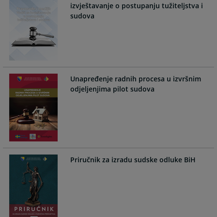
calendar
calendar
izvještavanje o postupanju tužiteljstva i
and
and
sudova
select
select
a
a
date.
date.
Press
Press
the
the
question
question
Unapređenje radnih procesa u izvršnim
mark
mark
odjeljenjima pilot sudova
key
key
to
to
get
get
the
the
keyboard
keyboard
shortcuts
shortcuts
Priručnik za izradu sudske odluke BiH
for
for
changing
changing
dates.
dates.