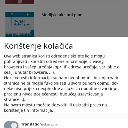
Medijski akcioni plan
Korištenje kolačića
Ova web stranica koristi određene skripte koje mogu
pohranjivati i koristiti određene informacije iz vašeg
Moj vodič kroz krivični postupak
browsera i vašeg uređaja (npr. IP adresa uređaja, varijable o
sesiji unutar browsera, ...).
Neke od ovih informacija su nam neophodne i bez njih web
stranica ne bi mogla fukcionisati u svom punom obimu, dok
neke nisu prijeko neophodne a služe za dodatne stvari (npr.
procjenu nivoa posjećenosti, budućeg usavršavanja
stranice...).
Na ovom mjestu možete dozvoliti ili uskratiti pravo na
korištenje tih informacija.
Unapređenje efikasnosti sudova i
odgovornosti sudija i tužilaca u BiH –
treća faza
Translation
(obavezna)