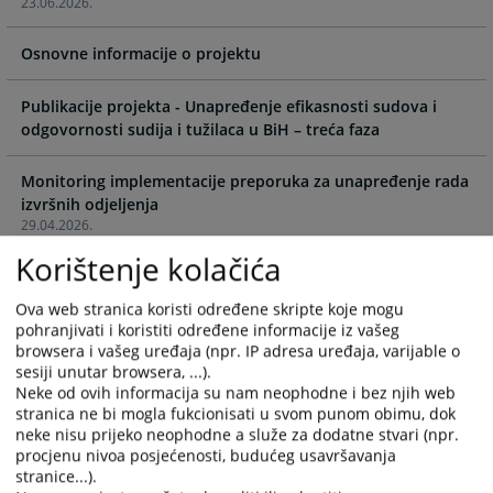
23.06.2026.
interact
interact
with
with
Osnovne informacije o projektu
the
the
calendar
calendar
and
and
Publikacije projekta - Unapređenje efikasnosti sudova i
select
select
odgovornosti sudija i tužilaca u BiH – treća faza
a
a
date.
date.
Monitoring implementacije preporuka za unapređenje rada
Press
Press
izvršnih odjeljenja
the
the
29.04.2026.
question
question
Korištenje kolačića
mark
mark
Učenje kroz praksu: Održana specijalizirana edukacija za
key
key
pripravnike iz krivične oblasti
Ova web stranica koristi određene skripte koje mogu
18.02.2026.
to
to
pohranjivati i koristiti određene informacije iz vašeg
get
get
browsera i vašeg uređaja (npr. IP adresa uređaja, varijable o
the
the
sesiji unutar browsera, ...).
Unaprjeđenje učinkovitosti ovršnih postupaka u sudovima
Neke od ovih informacija su nam neophodne i bez njih web
keyboard
keyboard
stranica ne bi mogla fukcionisati u svom punom obimu, dok
22.12.2025.
shortcuts
shortcuts
neke nisu prijeko neophodne a služe za dodatne stvari (npr.
for
for
procjenu nivoa posjećenosti, budućeg usavršavanja
Ravnatelj Švedske agencije za izvršenje i veleposlanica
changing
changing
stranice...).
Kraljevine Švedske u BiH u posjetu VSTV-u BiH: Jačanje
dates.
dates.