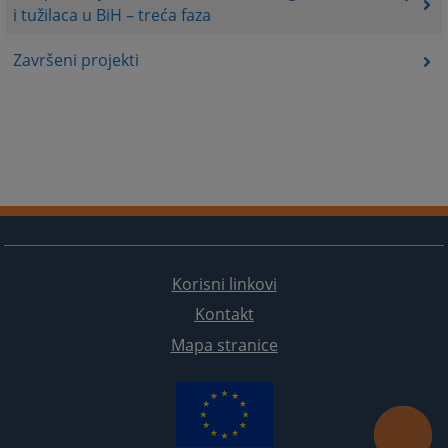
i tužilaca u BiH – treća faza
Završeni projekti
Korisni linkovi
Kontakt
Mapa stranice