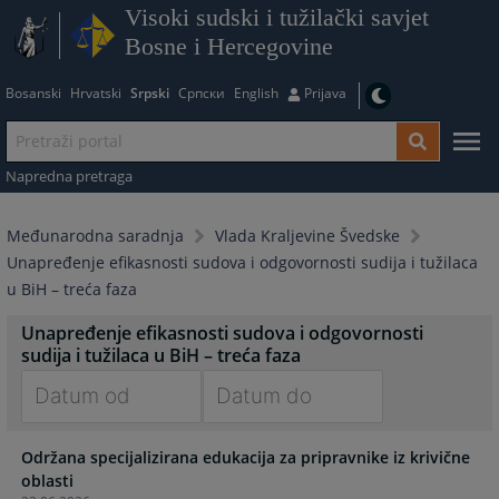
Visoki sudski i tužilački savjet
Bosne i Hercegovine
Bosanski
Hrvatski
Srpski
Српски
English
Prijava
Napredna pretraga
Međunarodna saradnja
Vlada Kraljevine Švedske
Unapređenje efikasnosti sudova i odgovornosti sudija i tužilaca
u BiH – treća faza
Unapređenje efikasnosti sudova i odgovornosti
sudija i tužilaca u BiH – treća faza
Navigate
Navigate
Održana specijalizirana edukacija za pripravnike iz krivične
forward
forward
oblasti
to
to