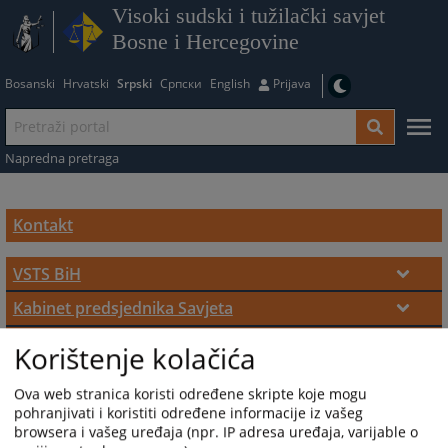
Visoki sudski i tužilački savjet
Bosne i Hercegovine
Bosanski
Hrvatski
Srpski
Српски
English
Prijava
Napredna pretraga
Kontakt
VSTS BiH
Kontakt
Kabinet predsjednika Savjeta
Kontakt
Kancelarija disciplinskog tužioca
Korištenje kolačića
Kontakt
Odjeljenje za odnose s javnošću predsjednika
Ova web stranica koristi određene skripte koje mogu
VSTS-a BiH
pohranjivati i koristiti određene informacije iz vašeg
Kontakt
Sekretarijat VSTS BiH
browsera i vašeg uređaja (npr. IP adresa uređaja, varijable o