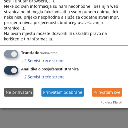
sesiji unutar browsera, ...).
Kontakt
Korisni linkovi
Neke od ovih informacija su nam neophodne i bez njih web
stranica ne bi mogla fukcionisati u svom punom obimu, dok
Korisni linkovi
Mapa stranice
neke nisu prijeko neophodne a služe za dodatne stvari (npr.
procjenu nivoa posjećenosti, budućeg usavršavanja
Mapa stranice
stranice...).
Na ovom mjestu možete dozvoliti ili uskratiti pravo na
korištenje tih informacija.
Translation
(obavezna)
↓
2
Servisi treće strane
Analitika o posjećenosti stranica
↓
2
Servisi treće strane
Ne prihvatam
Prihvatam odabrane
Prihvatam sve
Pokreće Klaro!