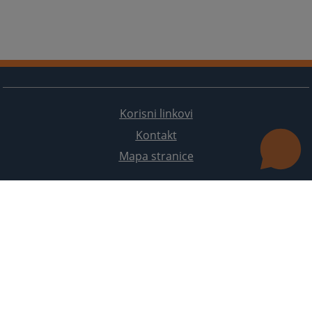
Korisni linkovi
Kontakt
Mapa stranice
Redizajn web stranice je finansirala Evropska unija. Za njen sadržaj isključivo je odgovorno
Visoko sudsko i tužilačko vijeće BiH i ona ne odražava nužno stavove Evropske unije.