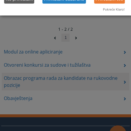
Pokreće Klaro!
1 - 2 / 2
1
Modul za online apliciranje
Otvoreni konkursi za sudove i tužilaštva
Obrazac programa rada za kandidate na rukovodne
pozicije
Obavještenja