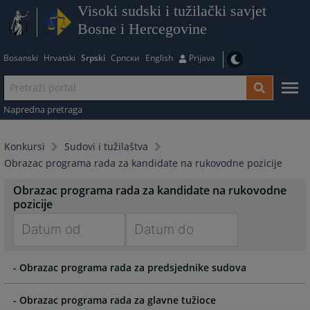
Visoki sudski i tužilački savjet
Bosne i Hercegovine
Bosanski
Hrvatski
Srpski
Српски
English
Prijava
Napredna pretraga
Konkursi
Sudovi i tužilaštva
Obrazac programa rada za kandidate na rukovodne pozicije
Obrazac programa rada za kandidate na rukovodne
pozicije
Navigate
Navigate
- Obrazac programa rada za predsjednike sudova
forward
forward
to
to
interact
interact
- Obrazac programa rada za glavne tužioce