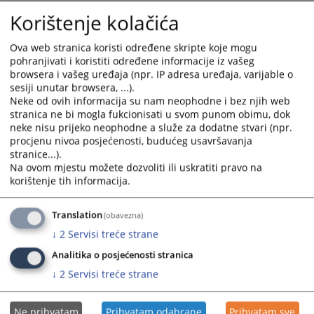
with
with
Korištenje kolačića
the
the
calendar
calendar
Ova web stranica koristi određene skripte koje mogu
and
and
pohranjivati i koristiti određene informacije iz vašeg
select
select
browsera i vašeg uređaja (npr. IP adresa uređaja, varijable o
a
a
sesiji unutar browsera, ...).
date.
date.
Neke od ovih informacija su nam neophodne i bez njih web
Press
Press
stranica ne bi mogla fukcionisati u svom punom obimu, dok
the
the
neke nisu prijeko neophodne a služe za dodatne stvari (npr.
procjenu nivoa posjećenosti, budućeg usavršavanja
question
question
stranice...).
mark
mark
Na ovom mjestu možete dozvoliti ili uskratiti pravo na
key
key
korištenje tih informacija.
to
to
get
get
Translation
(obavezna)
the
the
↓
2
Servisi treće strane
keyboard
keyboard
shortcuts
shortcuts
Analitika o posjećenosti stranica
for
for
↓
2
Servisi treće strane
changing
changing
dates.
dates.
Ne prihvatam
Prihvatam odabrane
Prihvatam sve