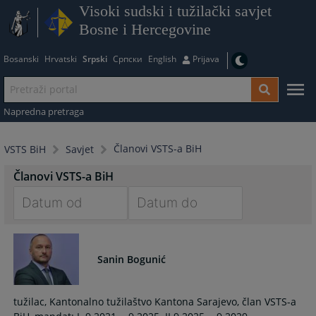
Visoki sudski i tužilački savjet
Bosne i Hercegovine
Bosanski
Hrvatski
Srpski
Српски
English
Prijava
Napredna pretraga
Članovi VSTS-a BiH
VSTS BiH
Savjet
Članovi VSTS-a BiH
Navigate
Navigate
forward
forward
to
to
Sanin Bogunić
interact
interact
with
with
tužilac, Kantonalno tužilaštvo Kantona Sarajevo, član VSTS-a
the
the