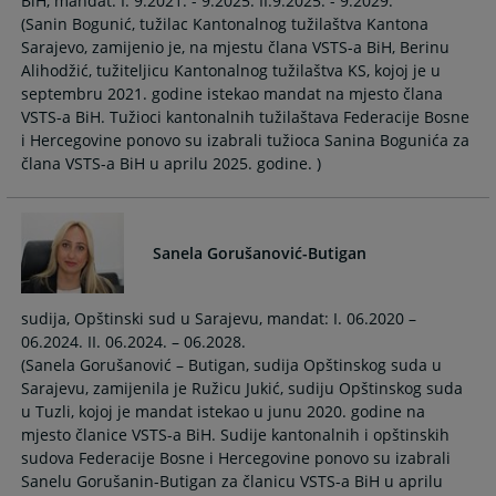
BiH, mandat: I. 9.2021. - 9.2025. II.9.2025. - 9.2029.
calendar
calendar
(Sanin Bogunić, tužilac Kantonalnog tužilaštva Kantona
and
and
Sarajevo, zamijenio je, na mjestu člana VSTS-a BiH, Berinu
select
select
Alihodžić, tužiteljicu Kantonalnog tužilaštva KS, kojoj je u
a
a
septembru 2021. godine istekao mandat na mjesto člana
date.
date.
VSTS-a BiH. Tužioci kantonalnih tužilaštava Federacije Bosne
Press
Press
i Hercegovine ponovo su izabrali tužioca Sanina Bogunića za
the
the
člana VSTS-a BiH u aprilu 2025. godine. )
question
question
mark
mark
key
key
to
to
Sanela Gorušanović-Butigan
get
get
the
the
sudija, Opštinski sud u Sarajevu, mandat: I. 06.2020 –
keyboard
keyboard
06.2024. II. 06.2024. – 06.2028.
shortcuts
shortcuts
(Sanela Gorušanović – Butigan, sudija Opštinskog suda u
for
for
Sarajevu, zamijenila je Ružicu Jukić, sudiju Opštinskog suda
changing
changing
u Tuzli, kojoj je mandat istekao u junu 2020. godine na
dates.
dates.
mjesto članice VSTS-a BiH. Sudije kantonalnih i opštinskih
sudova Federacije Bosne i Hercegovine ponovo su izabrali
Sanelu Gorušanin-Butigan za članicu VSTS-a BiH u aprilu