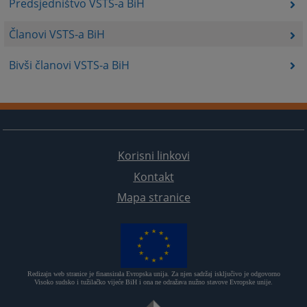
Predsjedništvo VSTS-a BiH
Članovi VSTS-a BiH
Bivši članovi VSTS-a BiH
Korisni linkovi
Kontakt
Mapa stranice
Redizajn web stranice je finansirala Evropska unija. Za njen sadržaj isključivo je odgovorno
Visoko sudsko i tužilačko vijeće BiH i ona ne odražava nužno stavove Evropske unije.