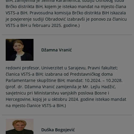
BiH, zamijenila je Selima Karamehića, sudiju Osnovog suda
Brčko distrikta BiH, kojem je istekao mandat na mjesto člana
VSTS-a BiH. Pravosudna komisija Brčko distrikta BiH iskazala
je povjerenje sudiji Obradović izabravši je ponovo za članicu
VSTS-a BiH u februaru 2025. godine.)
Džamna Vranić
redovni profesor, Univerzitet u Sarajevu, Pravni fakultet;
članica VSTS-a BiH; izabrana od Predstavničkog doma
Parlamentarne skupštine BiH; mandat: 10.2024. – 10.2028.
(prof. dr. Džamna Vranić zamijenila je Mr. Lejlu Hadžić,
savjetnicu pri Ministarstvu vanjskih poslova Bosne i
Hercegovine, kojoj je u oktobru 2024. godine istekao mandat
na mjesto članice VSTS-a BiH.)
Duška Bogojević