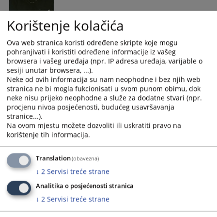
Korištenje kolačića
advokat, član VSTS-a BiH; izabrana od Advokatske komore RS;
mandat 07.2023.-07.2027.
(Mr. Duška Bogojević advokat iz Banja Luke izabrana je za
Ova web stranica koristi određene skripte koje mogu
pohranjivati i koristiti određene informacije iz vašeg
člana VSTS-a BiH ispred Advokatske komore RS umjesto
browsera i vašeg uređaja (npr. IP adresa uređaja, varijable o
advokata Jadranke Ivanović kojoj je mandat istekao u junu
sesiji unutar browsera, ...).
2019. godine. Advokatska komora Republike Srpske iskazala
Neke od ovih informacija su nam neophodne i bez njih web
je povjerenje advokatici Bogojević ponovo je izabravši za
stranica ne bi mogla fukcionisati u svom punom obimu, dok
članicu VSTS-a BiH u julu 2023. godine.)
neke nisu prijeko neophodne a služe za dodatne stvari (npr.
procjenu nivoa posjećenosti, budućeg usavršavanja
stranice...).
Na ovom mjestu možete dozvoliti ili uskratiti pravo na
Davor Martinović
korištenje tih informacija.
Translation
(obavezna)
advokat, advokatsko društvo Martinović i partneri; član VSTS-
↓
2
Servisi treće strane
a BiH izabran od strane Vijeća ministara BiH; I mandat:
01.2021. – 01-2025.; II mandat: 01.2025. – 01.2029.
Analitika o posjećenosti stranica
(Dr.sc. Davor Martinović zamijenio je Moniku Mijić, v.d.
↓
2
Servisi treće strane
zastupnika Vijeća ministara BiH pred Evropskim sudom za
ljudska prava, šefa kabineta zastupnika, kojoj je u decembru