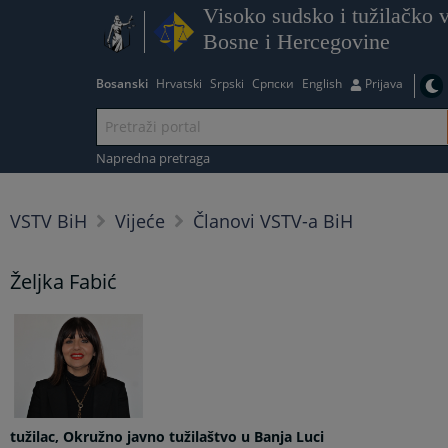
Visoko sudsko i tužilačko v
Bosne i Hercegovine
Bosanski
Hrvatski
Srpski
Српски
English
Prijava
Napredna pretraga
VSTV BiH
Vijeće
Članovi VSTV-a BiH
Željka Fabić
tužilac, Okružno javno tužilaštvo u Banja Luci