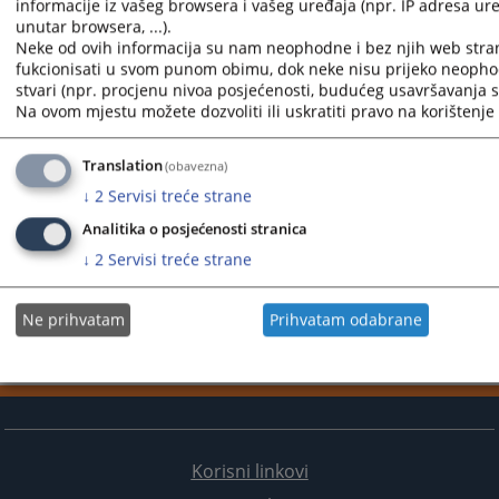
informacije iz vašeg browsera i vašeg uređaja (npr. IP adresa uređ
unutar browsera, ...).
Neke od ovih informacija su nam neophodne i bez njih web stra
fukcionisati u svom punom obimu, dok neke nisu prijeko neopho
stvari (npr. procjenu nivoa posjećenosti, budućeg usavršavanja st
Na ovom mjestu možete dozvoliti ili uskratiti pravo na korištenje 
Translation
(obavezna)
↓
2
Servisi treće strane
Analitika o posjećenosti stranica
↓
2
Servisi treće strane
Ne prihvatam
Prihvatam odabrane
Korisni linkovi