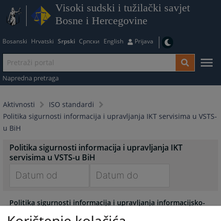
Visoki sudski i tužilački savjet
Bosne i Hercegovine
Bosanski
Hrvatski
Srpski
Српски
English
Prijava
Napredna pretraga
Aktivnosti
ISO standardi
Politika sigurnosti informacija i upravljanja IKT servisima u VSTS-
u BiH
Politika sigurnosti informacija i upravljanja IKT
servisima u VSTS-u BiH
Navigate
Navigate
Politika sigurnosti informacija i upravljanja informacijsko-
forward
forward
komunikacijskim servisima Visokog sudbenog i tužiteljskog
to
to
Korištenje kolačića