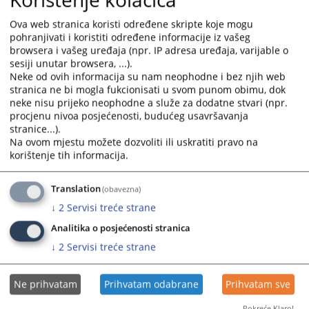
vijeća Bosne i Hercegovine
interact
interact
09.11.2023.
with
with
Ova web stranica koristi određene skripte koje mogu
the
the
pohranjivati i koristiti određene informacije iz vašeg
calendar
calendar
browsera i vašeg uređaja (npr. IP adresa uređaja, varijable o
sesiji unutar browsera, ...).
and
and
Neke od ovih informacija su nam neophodne i bez njih web
select
select
stranica ne bi mogla fukcionisati u svom punom obimu, dok
a
a
neke nisu prijeko neophodne a služe za dodatne stvari (npr.
date.
date.
procjenu nivoa posjećenosti, budućeg usavršavanja
Press
Press
stranice...).
the
the
Na ovom mjestu možete dozvoliti ili uskratiti pravo na
korištenje tih informacija.
question
question
mark
mark
key
key
Translation
(obavezna)
to
to
↓
2
Servisi treće strane
get
get
Analitika o posjećenosti stranica
the
the
↓
2
Servisi treće strane
keyboard
keyboard
shortcuts
shortcuts
for
for
Ne prihvatam
Prihvatam odabrane
Prihvatam sve
changing
changing
dates.
dates.
Pokreće Klaro!