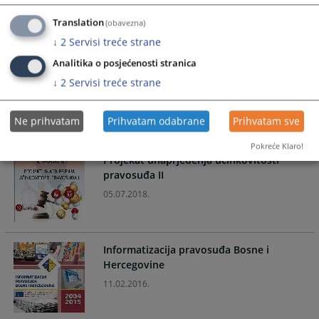
Translation
(obavezna)
↓
2
Servisi treće strane
Analitika o posjećenosti stranica
Konsolidacija i dalji razvoj pravosudnog
↓
2
Servisi treće strane
komunikacionog i informacionog sistema
09.07.2018.
Ne prihvatam
Prihvatam odabrane
Prihvatam sve
Pokreće Klaro!
Projekat unaprjeđenja učinkovitosti
pravosuđa II
05.07.2018.
Informatizacija pravosuđa Bosne i
Hercegovine
11.02.2016.