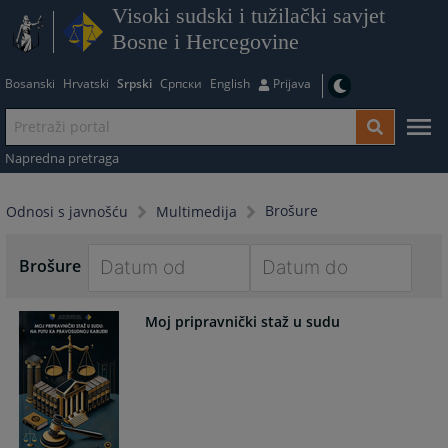
Visoki sudski i tužilački savjet
Bosne i Hercegovine
Bosanski
Hrvatski
Srpski
Српски
English
Prijava
Napredna pretraga
Brošure
Odnosi s javnošću
Multimedija
Brošure
Navigate
Navigate
Moj pripravnički staž u sudu
forward
forward
to
to
interact
interact
with
with
the
the
calendar
calendar