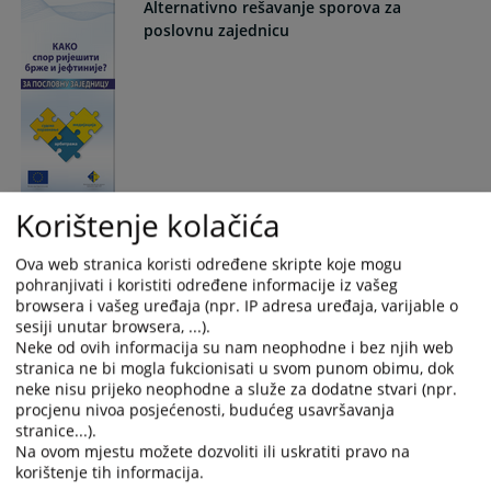
Alternativno rešavanje sporova za
poslovnu zajednicu
Korištenje kolačića
Smjernice za sklapanje sudske nagodbe -
za stranke
Ova web stranica koristi određene skripte koje mogu
pohranjivati i koristiti određene informacije iz vašeg
browsera i vašeg uređaja (npr. IP adresa uređaja, varijable o
sesiji unutar browsera, ...).
Neke od ovih informacija su nam neophodne i bez njih web
stranica ne bi mogla fukcionisati u svom punom obimu, dok
neke nisu prijeko neophodne a služe za dodatne stvari (npr.
procjenu nivoa posjećenosti, budućeg usavršavanja
stranice...).
Na ovom mjestu možete dozvoliti ili uskratiti pravo na
Šta vidite - predrasude i stereotipi
korištenje tih informacija.