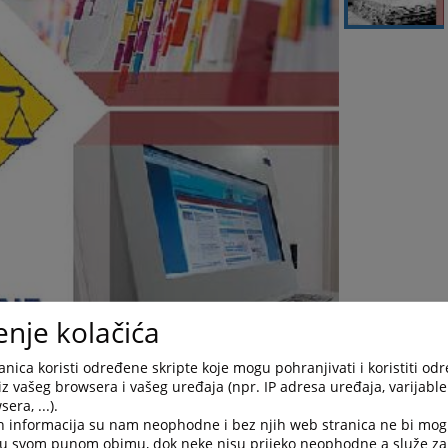
enje kolačića
nica koristi određene skripte koje mogu pohranjivati i koristiti od
iz vašeg browsera i vašeg uređaja (npr. IP adresa uređaja, varijable 
era, ...).
h informacija su nam neophodne i bez njih web stranica ne bi mog
i u svom punom obimu, dok neke nisu prijeko neophodne a služe z