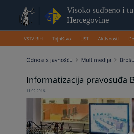
Visoko sudbeno i tuž
Hercegovine
VSTV BiH
Tajništvo
UST
Aktivnosti
Do
Odnosi s javnošću
Multimedija
Brošu
Informatizacija pravosuđa 
11.02.2016.