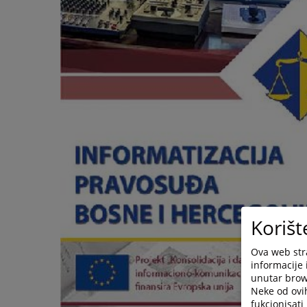
Korišt
Ova web stra
informacije 
unutar brows
Neke od ovi
fukcionisat