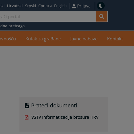
ski
Hrvatski
Srpski
Српски
English
Prijava
dna pretraga
žaj
javnošću
Kutak za građane
Javne nabave
Kontakt
Prateći dokumenti
VSTV Informatizacija brosura HRV