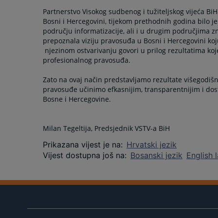
Partnerstvo Visokog sudbenog i tužiteljskog vijeća B
Bosni i Hercegovini, tijekom prethodnih godina bilo je
području informatizacije, ali i u drugim područjima 
prepoznala viziju pravosuđa u Bosni i Hercegovini koj
njezinom ostvarivanju govori u prilog rezultatima koj
profesionalnog pravosuđa.
Zato na ovaj način predstavljamo rezultate višegodiš
pravosuđe učinimo efkasnijim, transparentnijim i dos
Bosne i Hercegovine.
Milan Tegeltija, Predsjednik VSTV-a BiH
Prikazana vijest je na
:
Hrvatski jezik
Vijest dostupna još na
:
Bosanski jezik
English 