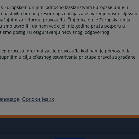
iH s Europskom unijom, odnosno Izaslanstvom Europske unije u
 i nastavlja biti od presudnog značaja za ostvarenje naših ciljeva u
značajnim za reformu pravosuđa. Činjenica da je Europska unija
u smo utvrdili i da nam već cijeli niz godina pruža potporu u
e smo postigli u osiguravanju neovisnog, odgovornog i
njeg procesa informatizacije pravosuđa koji nam je pomogao da
tupnijim u cilju efkasnog ostvarivanja pristupa pravdi za građane
language
Српски језик