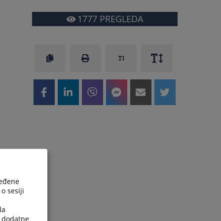
1777
PREGLEDA
ređene
o sesiji
la
a dodatne