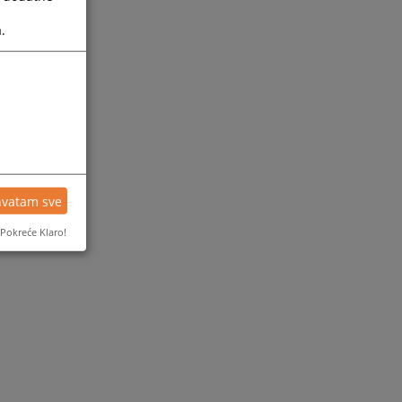
.
hvatam sve
Pokreće Klaro!