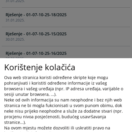
31.01.2025.
the
the
calendar
calendar
Rješenje - 01-07-10-25-18/2025
and
and
31.01.2025.
select
select
a
a
Rješenje - 01-07-10-25-15/2025
date.
date.
30.01.2025.
Press
Press
the
the
Rješenje - 01-07-10-25-16/2025
question
question
30.01.2025.
mark
mark
Korištenje kolačića
key
key
Rješenje - 01-07-10-25-12/2025
to
to
Ova web stranica koristi određene skripte koje mogu
27.01.2025.
get
get
pohranjivati i koristiti određene informacije iz vašeg
the
the
browsera i vašeg uređaja (npr. IP adresa uređaja, varijable o
Rješenje - 01-07-10-25-5/2025
keyboard
keyboard
sesiji unutar browsera, ...).
15.01.2025.
shortcuts
shortcuts
Neke od ovih informacija su nam neophodne i bez njih web
stranica ne bi mogla fukcionisati u svom punom obimu, dok
for
for
neke nisu prijeko neophodne a služe za dodatne stvari (npr.
Rješenje - 01-07-10-25-2/2025
changing
changing
procjenu nivoa posjećenosti, budućeg usavršavanja
07.01.2025.
dates.
dates.
stranice...).
Na ovom mjestu možete dozvoliti ili uskratiti pravo na
Rješenje - 01-07-10-51-296/2024