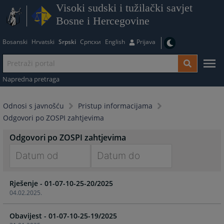
Visoki sudski i tužilački savjet
Bosne i Hercegovine
Bosanski
Hrvatski
Srpski
Српски
English
Prijava
Napredna pretraga
Odnosi s javnošću
Pristup informacijama
Odgovori po ZOSPI zahtjevima
Odgovori po ZOSPI zahtjevima
Navigate
Navigate
Rješenje - 01-07-10-25-20/2025
forward
forward
04.02.2025.
to
to
interact
interact
Obavijest - 01-07-10-25-19/2025
with
with