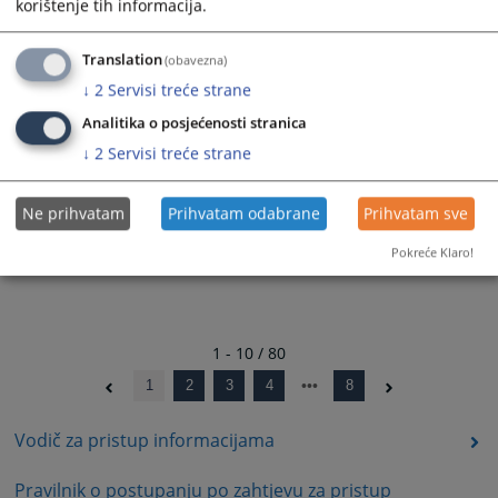
korištenje tih informacija.
30.12.2024.
Translation
(obavezna)
Rješenje - 01-07-10-51-295/2024
27.12.2024.
↓
2
Servisi treće strane
Analitika o posjećenosti stranica
↓
2
Servisi treće strane
Ne prihvatam
Prihvatam odabrane
Prihvatam sve
Pokreće Klaro!
1 - 10 / 80
1
2
3
4
8
Vodič za pristup informacijama
Pravilnik o postupanju po zahtjevu za pristup