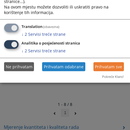
stranice...).
za 2023. godinu
Na ovom mjestu možete dozvoliti ili uskratiti pravo na
18.01.2023.
korištenje tih informacija.
Materijali za izvještavanje o radu i ocjenjivanje rada
Translation
(obavezna)
nosilaca pravosudnih funkcija u sudovima i tužilaštvima za
↓
2
Servisi treće strane
2022. godinu
22.11.2022.
Analitika o posjećenosti stranica
↓
2
Servisi treće strane
Ne prihvatam
Prihvatam odabrane
Prihvatam sve
Pokreće Klaro!
1 - 8 / 8
1
Mjerenje kvantiteta i kvaliteta rada