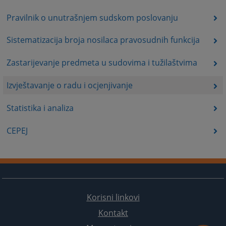
Pravilnik o unutrašnjem sudskom poslovanju
Sistematizacija broja nosilaca pravosudnih funkcija
Zastarijevanje predmeta u sudovima i tužilaštvima
Izvještavanje o radu i ocjenjivanje
Statistika i analiza
CEPEJ
Korisni linkovi
Kontakt