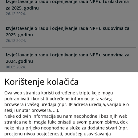
Izvještavanje o radu i ocjenjivanje rada NPF u tužilaštvima
the
the
za 2025. godinu
calendar
calendar
26.12.2024.
and
and
select
select
Izvještavanje o radu i ocjenjivanje rada NPF u sudovima za
a
a
2025. godinu
date.
date.
26.12.2024.
Press
Press
the
the
Izvještavanje o radu i ocjenjivanje rada NPF u sudovima za
question
question
2024. godinu
mark
mark
06.05.2024.
key
key
to
to
Korištenje kolačića
Izvještavanje o radu i ocjenjivanje rada NPF u tužilaštvima
get
get
za 2024. godinu
the
the
Ova web stranica koristi određene skripte koje mogu
06.05.2024.
keyboard
keyboard
pohranjivati i koristiti određene informacije iz vašeg
shortcuts
shortcuts
browsera i vašeg uređaja (npr. IP adresa uređaja, varijable o
Izvještavanje o radu i ocjenjivanje rada NPF u sudovima za
sesiji unutar browsera, ...).
for
for
2023. godinu
Neke od ovih informacija su nam neophodne i bez njih web
changing
changing
18.01.2023.
stranica ne bi mogla fukcionisati u svom punom obimu, dok
dates.
dates.
neke nisu prijeko neophodne a služe za dodatne stvari (npr.
procjenu nivoa posjećenosti, budućeg usavršavanja
Izvještavanje o radu i ocjenjivanje rada NPF u tužilaštvima