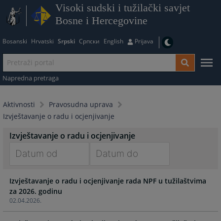
Visoki sudski i tužilački savjet
Bosne i Hercegovine
Bosanski
Hrvatski
Srpski
Српски
English
Prijava
Napredna pretraga
Aktivnosti
Pravosudna uprava
Izvještavanje o radu i ocjenjivanje
Izvještavanje o radu i ocjenjivanje
Navigate
Navigate
Izvještavanje o radu i ocjenjivanje rada NPF u tužilaštvima
forward
forward
za 2026. godinu
to
to
02.04.2026.
interact
interact
with
with