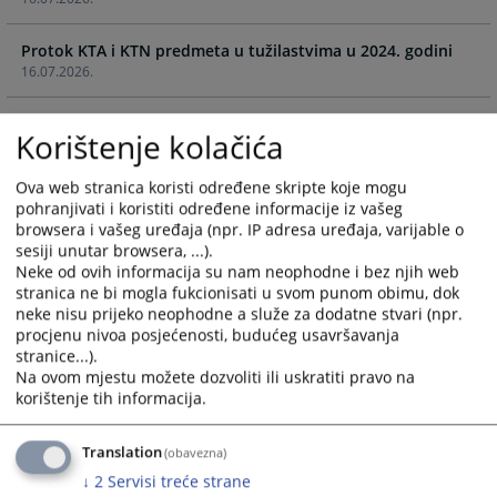
calendar
calendar
and
and
Protok KTA i KTN predmeta u tužilastvima u 2024. godini
select
select
16.07.2026.
a
a
date.
date.
Protok komunalnih predmeta po sudu i vrsti u 2024. godini
Press
Press
Korištenje kolačića
16.07.2026.
the
the
question
question
Ova web stranica koristi određene skripte koje mogu
Protok zemljišno-knjižnih predmeta po sudu i vrsti u 2024.
mark
mark
pohranjivati i koristiti određene informacije iz vašeg
godini
key
key
browsera i vašeg uređaja (npr. IP adresa uređaja, varijable o
16.07.2026.
to
to
sesiji unutar browsera, ...).
Neke od ovih informacija su nam neophodne i bez njih web
get
get
Protok predmeta registracije po sudu i vrsti u 2025. godini
stranica ne bi mogla fukcionisati u svom punom obimu, dok
the
the
neke nisu prijeko neophodne a služe za dodatne stvari (npr.
16.07.2026.
keyboard
keyboard
procjenu nivoa posjećenosti, budućeg usavršavanja
shortcuts
shortcuts
stranice...).
Podaci o oduzetoj imovinskoj koristi u 2025. godini
for
for
Na ovom mjestu možete dozvoliti ili uskratiti pravo na
16.07.2026.
changing
changing
korištenje tih informacija.
dates.
dates.
Protok KTA i KTN predmeta u tužilastvima u 2025. godini
Translation
(obavezna)
16.07.2026.
↓
2
Servisi treće strane