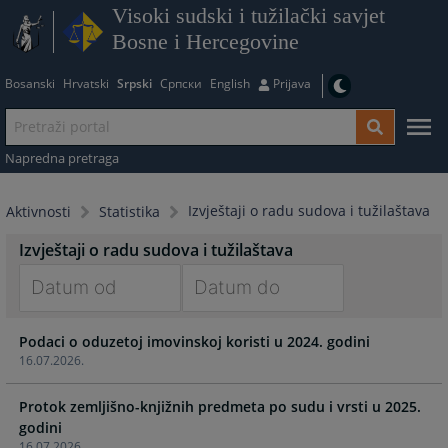
Visoki sudski i tužilački savjet
Bosne i Hercegovine
Bosanski
Hrvatski
Srpski
Српски
English
Prijava
Napredna pretraga
Izvještaji o radu sudova i tužilaštava
Aktivnosti
Statistika
Izvještaji o radu sudova i tužilaštava
Navigate
Navigate
Podaci o oduzetoj imovinskoj koristi u 2024. godini
forward
forward
16.07.2026.
to
to
interact
interact
Protok zemljišno-knjižnih predmeta po sudu i vrsti u 2025.
with
with
godini
the
the
16.07.2026.