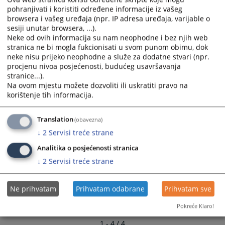
calendar
calendar
pohranjivati i koristiti određene informacije iz vašeg
Informativni video o sudskoj nagodbi
and
and
browsera i vašeg uređaja (npr. IP adresa uređaja, varijable o
03.09.2021.
select
select
sesiji unutar browsera, ...).
a
a
Neke od ovih informacija su nam neophodne i bez njih web
Baza sudskih odluka
date.
date.
stranica ne bi mogla fukcionisati u svom punom obimu, dok
03.09.2021.
neke nisu prijeko neophodne a služe za dodatne stvari (npr.
Press
Press
procjenu nivoa posjećenosti, budućeg usavršavanja
the
the
stranice...).
question
question
Na ovom mjestu možete dozvoliti ili uskratiti pravo na
mark
mark
korištenje tih informacija.
key
key
to
to
Translation
(obavezna)
get
get
↓
2
Servisi treće strane
the
the
keyboard
keyboard
Analitika o posjećenosti stranica
shortcuts
shortcuts
↓
2
Servisi treće strane
for
for
changing
changing
Ne prihvatam
Prihvatam odabrane
Prihvatam sve
dates.
dates.
Pokreće Klaro!
1 - 4 / 4