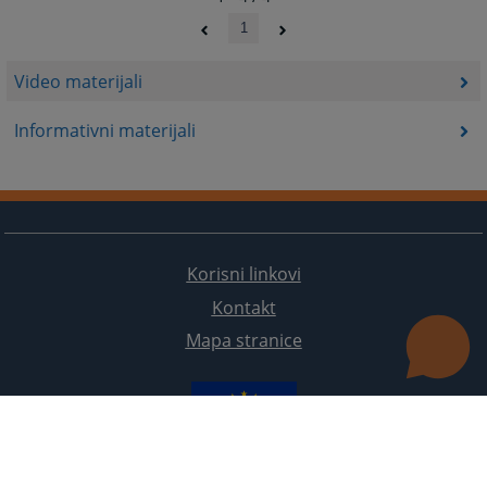
1
Video materijali
Informativni materijali
Korisni linkovi
Kontakt
Mapa stranice
Redizajn web stranice je finansirala Evropska unija. Za njen sadržaj isključivo je odgovorno
Visoko sudsko i tužilačko vijeće BiH i ona ne odražava nužno stavove Evropske unije.