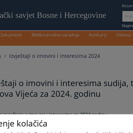
Bosan
lački savjet Bosne i Hercegovine
Idi
na
Napre
sadržaj
Dokumenti
Međunarodna saradnja
Konkursi
Odnosi 
Izvještaji o imovini i interesima 2024
a
eštaji o imovini i interesima sudija, t
ova Vijeća za 2024. godinu
 izvještaja o imovini i interesima za 2024.godinu
enje kolačića
aji o imovini i interesima za 2024. godinu