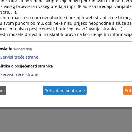
nica koristi određene skripte koje mogu pohranjivati i koristiti od
iz vašeg browsera i vašeg uređaja (npr. IP adresa uređaja, varijable 
era, ...).
e postavljena pitanja u vezi popunjavanja izvještaja o imovin
h informacija su nam neophodne i bez njih web stranica ne bi mog
i u svom punom obimu, dok neke nisu prijeko neophodne a služe z
 procjenu nivoa posjećenosti, budućeg usavršavanja stranice...).
tu možete dozvoliti ili uskratiti pravo na korištenje tih informacija
nje za sprovođenje postupka po izvještajima, u skladu sa svojim
vio je mehanizam putem kojeg se mogu podnijeti obrazložene prija
lica o netačnosti navoda u izvještaju o imovini i interesima sudija
nslation
(obavezna)
Servisi treće strane
 navode u izvještaju možete prijaviti putem e-mail
litika o posjećenosti stranica
prijava.nepravilnosti@pravosudje.ba
Servisi treće strane
ne prijave će se smatrati prijavama o netačnosti navoda u izvješ
člana 86c. stav (2) Zakona o VSTV-u BiH, na osnovu kojih će se, u 
tam
Prihvatam odabrane
Pri
enje dodatne provjere Izvještaja. U roku od 60 dana od dana po
ocu prijave će biti dostavljena informacija o preduzetim aktivno