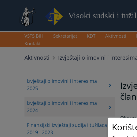
Visoki sudski i tuži
VSTS BiH
Sekretarijat
KDT
Aktivnosti
Kontakt
Aktivnosti
Izvještaji o imovini i interesim
Izvještaji o imovini i interesima
Izvj
2025
član
Izvještaji o imovini i interesima
2024
Obrazac
Korišt
Finansijski izvještaji sudija i tužilaca
2019 - 2023
Izvješt