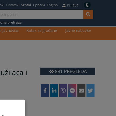
ski
Hrvatski
Srpski
Српски
English
Prijava
dna pretraga
s javnošću
Kutak za građane
Javne nabavke
užilaca i
891
PREGLEDA