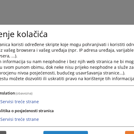
enje kolačića
nica koristi određene skripte koje mogu pohranjivati i koristiti od
rni plan održavanja sjednica VSTS-
iz vašeg browsera i vašeg uređaja (npr. IP adresa uređaja, varijable 
era, ...).
4. godinu
h informacija su nam neophodne i bez njih web stranica ne bi mog
i u svom punom obimu, dok neke nisu prijeko neophodne a služe z
 procjenu nivoa posjećenosti, budućeg usavršavanja stranice...).
 plan održavanja sjednica VSTS-a BiH za 2024. godinu
tu možete dozvoliti ili uskratiti pravo na korištenje tih informacija
nslation
(obavezna)
Servisi treće strane
litika o posjećenosti stranica
Servisi treće strane