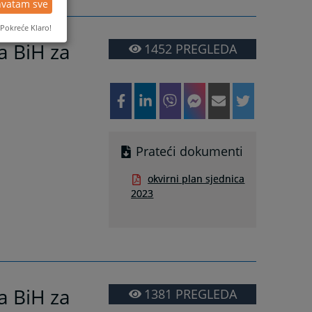
hvatam sve
Pokreće Klaro!
a BiH za
1452
PREGLEDA
Prateći dokumenti
okvirni plan sjednica
2023
a BiH za
1381
PREGLEDA