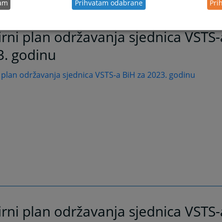
tam
Prihvatam odabrane
Pri
rni plan održavanja sjednica VSTS-
3. godinu
 plan održavanja sjednica VSTS-a BiH za 2023. godinu
rni plan održavanja sjednica VSTS-