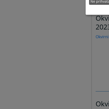
Ne prihva
Okvi
202
Okvirni
Okvi