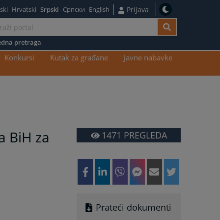
ski
Hrvatski
Srpski
Српски
English
Prijava
dna pretraga
Konkursi
Kutak za građane
Javne nabavke
a BiH za
1471
PREGLEDA
Prateći dokumenti