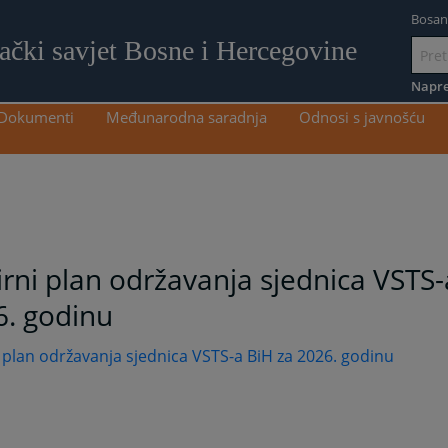
Bosan
lački savjet Bosne i Hercegovine
Idi
na
Napre
sadržaj
Dokumenti
Međunarodna saradnja
Odnosi s javnošću
rni plan održavanja sjednica VSTS-
6. godinu
 plan održavanja sjednica VSTS-a BiH za 2026. godinu