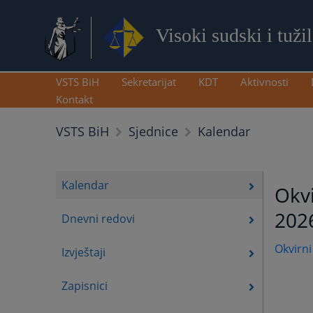
Visoki sudski i tuži
VSTS BiH
Sekretarijat
KDT
Aktivnosti
Kontakt
Kalendar
VSTS BiH
Sjednice
Kalendar
Okvi
202
Dnevni redovi
Okvirni
Izvještaji
Zapisnici