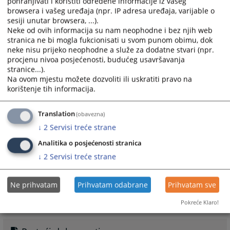
pohranjivati i koristiti određene informacije iz vašeg
disciplinskim komisijama, vodi evidencije o njihovom
browsera i vašeg uređaja (npr. IP adresa uređaja, varijable o
radu i donesenim odlukama, te
objavljuje na internet stranici
sesiji unutar browsera, ...).
Visokog sudskog i tužilačkog savjeta Bosne i Hercegovine
informacije
Neke od ovih informacija su nam neophodne i bez njih web
stranica ne bi mogla fukcionisati u svom punom obimu, dok
o zakazanim ročištima i konačnim disciplinskim odlukama.
neke nisu prijeko neophodne a služe za dodatne stvari (npr.
Više informacija o disciplinskim postupcima i odlukama
procjenu nivoa posjećenosti, budućeg usavršavanja
možete pronaći u pratećim dokumentima/linkovima:
stranice...).
Na ovom mjestu možete dozvoliti ili uskratiti pravo na
409
PREGLEDA
korištenje tih informacija.
Translation
(obavezna)
↓
2
Servisi treće strane
Analitika o posjećenosti stranica
Linkovi
↓
2
Servisi treće strane
Odluke u disciplinskim postupcima
Raspored disciplinskih ročišta
Ne prihvatam
Prihvatam odabrane
Prihvatam sve
Pokreće Klaro!