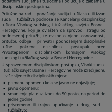
dodatnim sudijama i tužiocima i odlučuje o žalbama u
disciplinskim postupcima.
Pritužbe na rad ili ponašanje sudija i tužilaca u ili izvan
suda ili tužilaštva podnose se Kancelariji disciplinskog
tužioca Visokog sudskog i tužilačkog savjeta Bosne i
Hercegovine, koji je ovlašten da sprovodi istragu po
podnesenoj pritužbi, te ovisno o njenoj osnovanosti,
pritužbu odbije ili prihvati i podnošenjem disciplinske
tužbe pokrene disciplinski postupak pred
Prvostepenom disciplinskom komisijom Visokog
sudskog i tužilačkog savjeta Bosne i Hercegovine.
U sprovedenom disciplinskom postupku, Visoki sudski
i tužilački savjet Bosne i Hercegovine može izreći jednu
ili više sljedećih disciplinskih mjera:
pismenu opomenu koja se javno ne objavljuje;
javnu opomenu;
smanjenje plate za iznos do 50 posto, na period do
jedne godine;
privremeno ili trajno upućivanje u drugi sud ili
tužilaštvo;