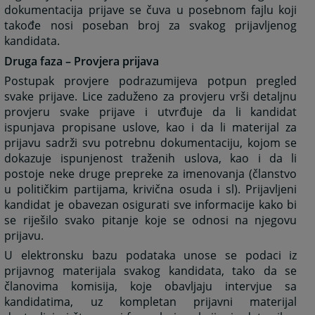
dokumentacija prijave se čuva u posebnom fajlu koji
takođe nosi poseban broj za svakog prijavljenog
kandidata.
Druga faza – Provjera prijava
Postupak provjere podrazumijeva potpun pregled
svake prijave. Lice zaduženo za provjeru vrši detaljnu
provjeru svake prijave i utvrđuje da li kandidat
ispunjava propisane uslove, kao i da li materijal za
prijavu sadrži svu potrebnu dokumentaciju, kojom se
dokazuje ispunjenost traženih uslova, kao i da li
postoje neke druge prepreke za imenovanja (članstvo
u političkim partijama, krivična osuda i sl). Prijavljeni
kandidat je obavezan osigurati sve informacije kako bi
se riješilo svako pitanje koje se odnosi na njegovu
prijavu.
U elektronsku bazu podataka unose se podaci iz
prijavnog materijala svakog kandidata, tako da se
članovima komisija, koje obavljaju intervjue sa
kandidatima, uz kompletan prijavni materijal