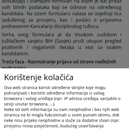
dostavljaju i štampani formulari na kojim je dat prikaz
svih bitnih podataka koji se odnose na određenog
kandidata. Na istom formularu nalaze se izvještaji lica
zaduženog za provjeru, kao i podaci o prijavama
podnesenim Kancelariji disciplinskog tužioca.
Svrha ovog formulara je da Visokom sudskom i
tužilačkom savjetu BiH (Savjet) pruži ukupan pregled
pozitivnih i negativnih detalja u vezi sa svakim
kandidatom.
Treća faza - Razmatranje prijava od strane nadležnih
podsavjeta
Korištenje kolačića
Nadležni podsavjet za predlaganje kandidata,
sastavljen od članova Savjeta, od Odjeljenja za
Ova web stranica koristi određene skripte koje mogu
imenovanja dobija listu sa imenima svih kandidata koji
pohranjivati i koristiti određene informacije iz vašeg
su se prijavili za određenu poziciju. Pored imena
browsera i vašeg uređaja (npr. IP adresa uređaja, varijable o
prijavljenih kandidata, na listi se nalaze i osnovni
sesiji unutar browsera, ...).
podaci o kandidatima koji su relevantni za sprovođenje
Neke od ovih informacija su nam neophodne i bez njih web
dalje procedure. Podsavjet vrši izbor kandidata i
stranica ne bi mogla fukcionisati u svom punom obimu, dok
odlučuje koje kandidate treba pozvati na kvalifikaciono
neke nisu prijeko neophodne a služe za dodatne stvari (npr.
procjenu nivoa posjećenosti, budućeg usavršavanja
i pismeno testiranje, a koje kandidate treba direktno