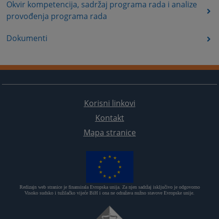
Okvir kompetencija, sadržaj programa rada i analize
provođenja programa rada
Dokumenti
Korisni linkovi
Kontakt
Mapa stranice
Redizajn web stranice je finansirala Evropska unija. Za njen sadržaj isključivo je odgovorno
Visoko sudsko i tužilačko vijeće BiH i ona ne odražava nužno stavove Evropske unije.