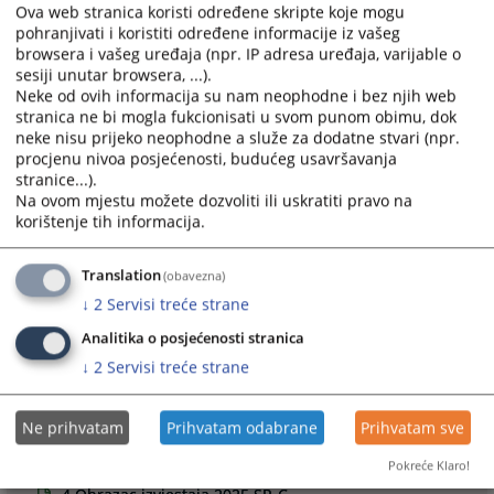
Ova web stranica koristi određene skripte koje mogu
adrese:
prijava.nepravilnosti@pravosudje.ba
pohranjivati i koristiti određene informacije iz vašeg
Podnesene prijave će se smatrati prijavama o netačnosti
browsera i vašeg uređaja (npr. IP adresa uređaja, varijable o
sesiji unutar browsera, ...).
navoda u izvještaju u smislu odredbe člana 86c. stav (2)
Neke od ovih informacija su nam neophodne i bez njih web
Zakona o VSTS-u BiH, na osnovu kojih će se, u pravilu,
stranica ne bi mogla fukcionisati u svom punom obimu, dok
inicirati sprovođenje dodatne provjere Izvještaja. U roku od
neke nisu prijeko neophodne a služe za dodatne stvari (npr.
60 dana od dana podnošenja, podnosiocu prijave će biti
procjenu nivoa posjećenosti, budućeg usavršavanja
dostavljena informacija o preduzetim aktivnostima.
stranice...).
Na ovom mjestu možete dozvoliti ili uskratiti pravo na
1537
PREGLEDA
korištenje tih informacija.
Translation
(obavezna)
↓
2
Servisi treće strane
Analitika o posjećenosti stranica
Prateći dokumenti
↓
2
Servisi treće strane
Dopis 15-09-10-929-2/2026
Ne prihvatam
Prihvatam odabrane
Prihvatam sve
Uputstvo o načinu popunjavanja obrasca izveštaja
Često postavljana pitanja
Pokreće Klaro!