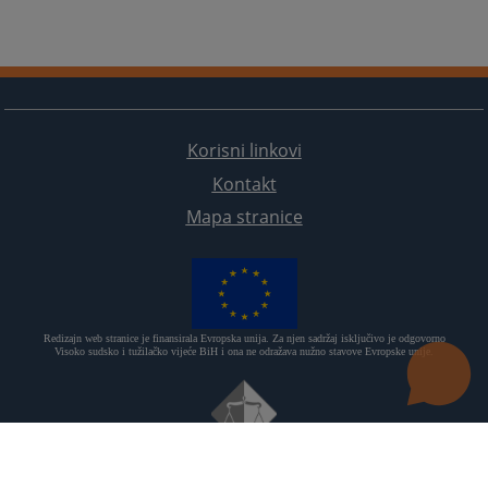
Korisni linkovi
Kontakt
Mapa stranice
Redizajn web stranice je finansirala Evropska unija. Za njen sadržaj isključivo je odgovorno
Visoko sudsko i tužilačko vijeće BiH i ona ne odražava nužno stavove Evropske unije.
© 2021
Visoki sudski i tužilački savjet