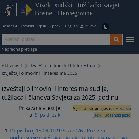
Visoki sudski i tužilački savjet
Bosne i Hercegovine
Bosanski
Hrvatski
Srpski
Српски
English
Prijava
Napredna pretraga
Aktivnosti
Izvještaji o imovini i interesima
Izvještaji o imovini i interesima 2025
Izveštaji o imovini i interesima sudija,
tužilaca i članova Savjeta za 2025. godinu
Prikazana vijest je
Vijest dostupna još na:
Hrvatski
na:
Srpski jezik
jezik
,
Bosanski jezik
Dopis broj 15-09-10-929-2/2026 - Poziv za
podnošenje izjveštaja o imovini i interesima sudija,