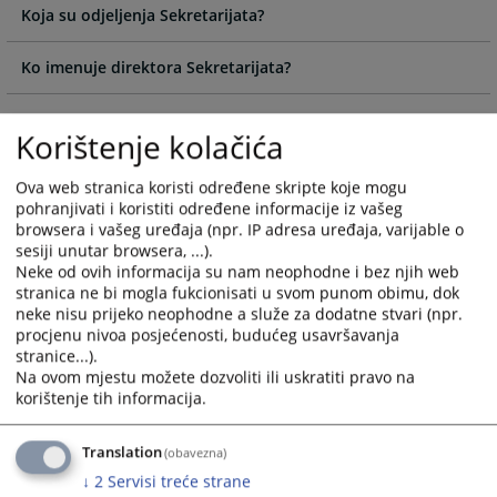
the
the
Koja su odjeljenja Sekretarijata?
calendar
calendar
and
and
Ko imenuje direktora Sekretarijata?
select
select
a
a
Koja je ključna uloga direktora Sekretarijata?
date.
date.
Korištenje kolačića
Press
Press
Da li direktor Sekretarijata može prisustvovati sjednicama
the
the
Ova web stranica koristi određene skripte koje mogu
Savjeta?
question
question
pohranjivati i koristiti određene informacije iz vašeg
mark
mark
browsera i vašeg uređaja (npr. IP adresa uređaja, varijable o
Da li direktor Sekretarijata ima pravo glasa na sjednicama
sesiji unutar browsera, ...).
key
key
Neke od ovih informacija su nam neophodne i bez njih web
Vijeća?
to
to
stranica ne bi mogla fukcionisati u svom punom obimu, dok
get
get
neke nisu prijeko neophodne a služe za dodatne stvari (npr.
the
the
Koliko uposlenih ima Sekretarijat VSTS-a BiH?
procjenu nivoa posjećenosti, budućeg usavršavanja
keyboard
keyboard
stranice...).
shortcuts
shortcuts
Na ovom mjestu možete dozvoliti ili uskratiti pravo na
Kako su regulisana imenovanja u Sekretarijatu VSTS-a BiH?
korištenje tih informacija.
for
for
changing
changing
Ko odlučuje o platama zaposlenih u Sekretarijatu VSTS-a
dates.
dates.
Translation
BiH?
(obavezna)
↓
2
Servisi treće strane