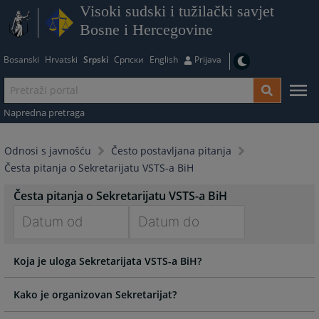
Visoki sudski i tužilački savjet
Bosne i Hercegovine
Bosanski
Hrvatski
Srpski
Српски
English
Prijava
Napredna pretraga
Odnosi s javnošću
Često postavljana pitanja
Česta pitanja o Sekretarijatu VSTS-a BiH
Česta pitanja o Sekretarijatu VSTS-a BiH
Navigate
Navigate
Koja je uloga Sekretarijata VSTS-a BiH?
forward
forward
to
to
interact
interact
Kako je organizovan Sekretarijat?
with
with