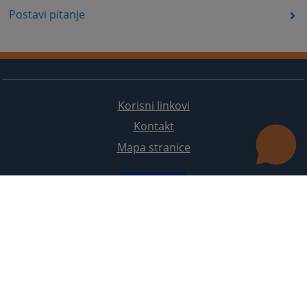
Postavi pitanje
Korisni linkovi
Kontakt
Mapa stranice
Redizajn web stranice je finansirala Evropska unija. Za njen sadržaj isključivo je odgovorno
Visoko sudsko i tužilačko vijeće BiH i ona ne odražava nužno stavove Evropske unije.
© 2021
Visoki sudski i tužilački savjet