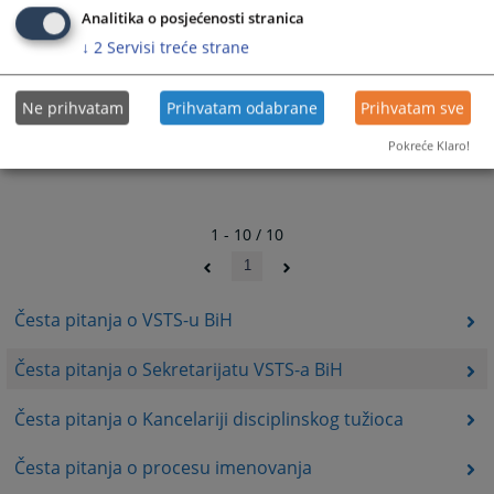
Analitika o posjećenosti stranica
↓
2
Servisi treće strane
Ne prihvatam
Prihvatam odabrane
Prihvatam sve
Pokreće Klaro!
1 - 10 / 10
1
Česta pitanja o VSTS-u BiH
Česta pitanja o Sekretarijatu VSTS-a BiH
Česta pitanja o Kancelariji disciplinskog tužioca
Česta pitanja o procesu imenovanja