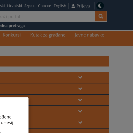
ski
Hrvatski
Srpski
Српски
English
Prijava
dna pretraga
Konkursi
Kutak za građane
Javne nabavke
ređene
o sesiji