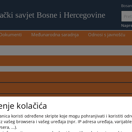
Bosan
lački savjet Bosne i Hercegovine
Idi
na
Napre
sadržaj
Dokumenti
Međunarodna saradnja
Odnosi s javnošću
rentnijem i odgovornijem pravosuđu u BiH
dija i tužilaca u BiH – treća faza
a u BiH
enje kolačića
nica koristi određene skripte koje mogu pohranjivati i koristiti od
iz vašeg browsera i vašeg uređaja (npr. IP adresa uređaja, varijable 
era, ...).