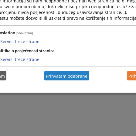
ID)
h informacija su nam neophodne i bez njih web stranica ne bi mog
i u svom punom obimu, dok neke nisu prijeko neophodne a služe z
 procjenu nivoa posjećenosti, budućeg usavršavanja stranice...).
tu možete dozvoliti ili uskratiti pravo na korištenje tih informacija
URE II)
nslation
(obavezna)
 i Hercegovini (BiHSEJ)
Servisi treće strane
uđa na Zapadnom Balkanu – „Dashboard Zapadni Balkan“
litika o posjećenosti stranica
Servisi treće strane
tam
Prihvatam odabrane
Pri