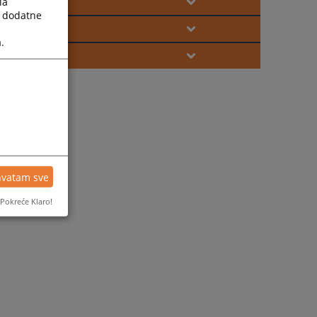
la
a dodatne
.
hvatam sve
Pokreće Klaro!