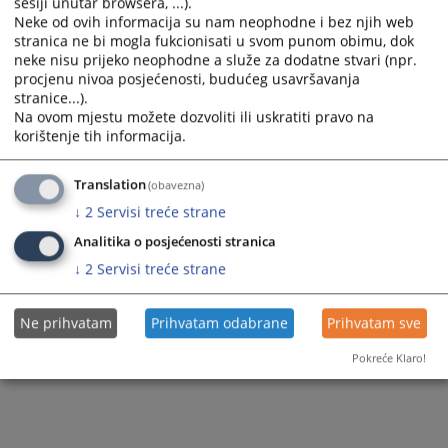
sesiji unutar browsera, ...).
Neke od ovih informacija su nam neophodne i bez njih web
Zaustavite greške u aplikacijama
stranica ne bi mogla fukcionisati u svom punom obimu, dok
neke nisu prijeko neophodne a služe za dodatne stvari (npr.
procjenu nivoa posjećenosti, budućeg usavršavanja
stranice...).
Na ovom mjestu možete dozvoliti ili uskratiti pravo na
korištenje tih informacija.
Translation
(obavezna)
↓
2
Servisi treće strane
Analitika o posjećenosti stranica
↓
2
Servisi treće strane
Ne prihvatam
Prihvatam odabrane
Prihvatam sve
Pokreće Klaro!