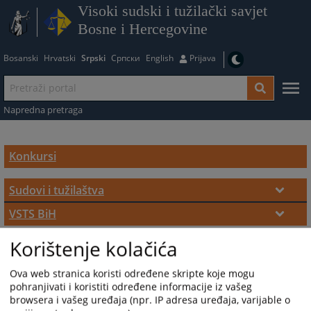
Visoki sudski i tužilački savjet
Bosne i Hercegovine
Bosanski
Hrvatski
Srpski
Српски
English
Prijava
Napredna pretraga
Konkursi
Sudovi i tužilaštva
Modul za online apliciranje
VSTS BiH
Prijavni materijal za pozicije uposlenika
Otvoreni konkursi za sudove i tužilaštva
Korištenje kolačića
Otvoreni konkursi u VSTS-u BiH
Obrazac programa rada za kandidate na
Ova web stranica koristi određene skripte koje mogu
rukovodne pozicije
pohranjivati i koristiti određene informacije iz vašeg
Pravilnik o karakteru i sadržaju javnoga
browsera i vašeg uređaja (npr. IP adresa uređaja, varijable o
konkursa
Obavještenja