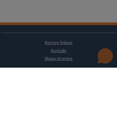
Korisni linkovi
Kontakt
Mapa stranice
Redizajn web stranice je finansirala Evropska unija. Za njen sadržaj isključivo je odgovorno
Visoko sudsko i tužilačko vijeće BiH i ona ne odražava nužno stavove Evropske unije.