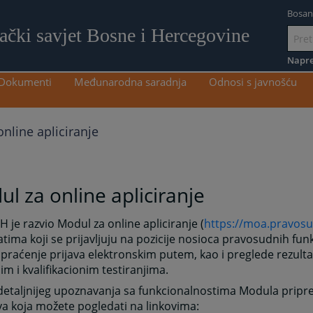
Bosan
lački savjet Bosne i Hercegovine
Idi
na
Napre
sadržaj
Dokumenti
Međunarodna saradnja
Odnosi s javnošću
nline apliciranje
l za online apliciranje
H je razvio Modul za online apliciranje (
https://moa.pravosu
tima koji se prijavljuju na pozicije nosioca pravosudnih fu
i praćenje prijava elektronskim putem, kao i preglede rezult
m i kvalifikacionim testiranjima.
 detaljnijeg upoznavanja sa funkcionalnostima Modula pripre
a koja možete pogledati na linkovima: