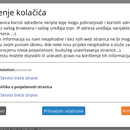
istracija
(video uputstvo)
enje kolačića
ijava na konkurs
(video uputstvo)
aćenje konkursnih procedura
(video uputstvo)
nica koristi određene skripte koje mogu pohranjivati i koristiti od
iz vašeg browsera i vašeg uređaja (npr. IP adresa uređaja, varijable 
 osnovnih radnji koje će korisnik moći izvršiti na privatnom 
era, ...).
java na otvorene pozicije,
h informacija su nam neophodne i bez njih web stranica ne bi mog
gled svih svojih prijava,
i u svom punom obimu, dok neke nisu prijeko neophodne a služe z
 procjenu nivoa posjećenosti, budućeg usavršavanja stranice...).
d u rezultate ostvarene na kvalifikacionim testiranjima,
tu možete dozvoliti ili uskratiti pravo na korištenje tih informacija
id u rezultate ostvarene na pismenim testiranjima,
gled informacija o terminima i lokacijama kvalifikacionih i p
.
nslation
(obavezna)
Servisi treće strane
lanja prijave korisnici će na elektronsku poštu dobiti po
litika o posjećenosti stranica
e prijava vodi u elektronskoj pisarni.
Servisi treće strane
javu problema u korištenju Modula i eventualna dodatna p
obratite putem e-maila
vstv.imenovanja@pravosudje.ba
.
tam
Prihvatam odabrane
Pri
stem slanja i zaprimanja prijava će olakšati i ubrzati proces
ne pozicije jer kandidatima olakšava popunjavanje i s
enim u VSTS-u BiH skraćuje vrijeme potrebno za njihovu 