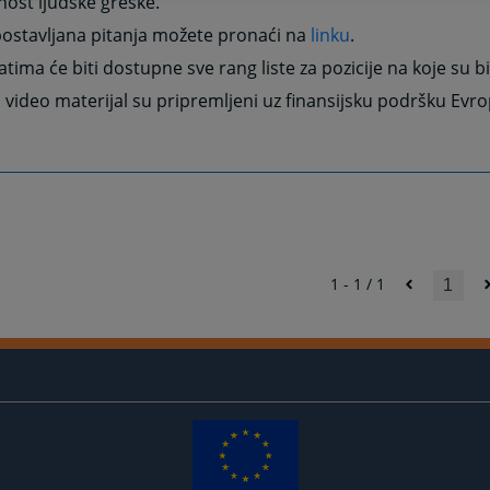
ost ljudske greške.
postavljana pitanja možete pronaći na
linku
.
tima će biti dostupne sve rang liste za pozicije na koje su bili
 video materijal su pripremljeni uz finansijsku podršku Evro
1 - 1 / 1
1