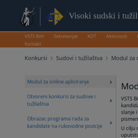
Visoki sudski i tuži
VSTS BiH
Sekretarijat
KDT
Aktivnosti
Kontakt
Modul za o
Konkursi
Sudovi i tužilaštva
Modul za online apliciranje
Modu
Otvoreni konkursi za sudove i
VSTS Bi
tužilaštva
kandida
slanje 
Obrazac programa rada za
pismeni
kandidate na rukovodne pozicije
U cilju
uputstv