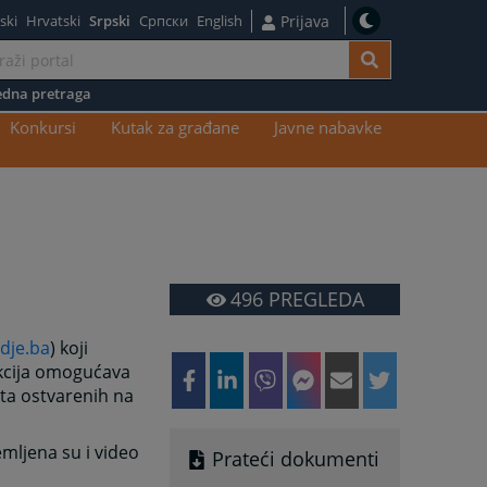
ski
Hrvatski
Srpski
Српски
English
Prijava
dna pretraga
Konkursi
Kutak za građane
Javne nabavke
496
PREGLEDA
dje.ba
) koji
nkcija omogućava
ata ostvarenih na
mljena su i video
Prateći dokumenti