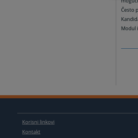
mogućn
Često 
Kandida
Modul i
Korisni linkovi
Kontakt