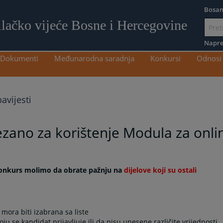
Bosan
ilačko vijeće Bosne i Hercegovine
Idi
na
Napre
sadržaj
Dokumenti
Međunarodna saradnja
Konkursi
Odnosi 
avijesti
ezano za korištenje Modula za onlin
 konkurs molimo da obrate pažnju na
dijelove koji su ostali
mora biti izabrana sa liste
u se kandidat prijavljuje ili da nisu unesene različite vrijednosti.