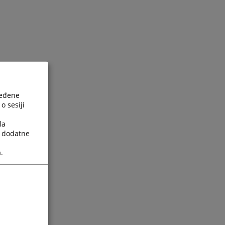
ređene
o sesiji
la
a dodatne
.