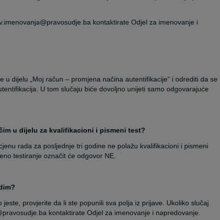
stv.imenovanja@pravosudje.ba kontaktirate Odjel za imenovanje i
e u dijelu „Moj račun – promjena načina autentifikacije“ i odrediti da se
tentifikacija. U tom slučaju biće dovoljno unijeti samo odgovarajuće
m u dijelu za kvalifikacioni i pismeni test?
ocjenu rada za posljednje tri godine ne polažu kvalifikacioni i pismeni
meno testiranje označit će odgovor NE.
adim?
 jeste, provjerite da li ste popunili sva polja iz prijave. Ukoliko slučaj
@pravosudje.ba kontaktirate Odjel za imenovanje i napredovanje.