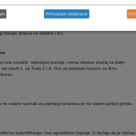
tam
Prihvatam odabrane
Pri
 ili spam poštu u svom inboxu. Ukoliko ga niste pronašli potrebno je da
 Odjel za imenovanje i napredovanje i tačno navedete u kojoj fazi
g naloga, prijava na sisstem i sl.).
jem
oj ćete označiti
redoslijed pozicija i nema nikakav značaj za daljni
te stavili 1, za Tuzlu 2 i sl. Ovo se pokazalo korisno za ličnu
onkursu.
 ne ostane razmak iza zadnjeg karaktera jer će sistem javljati grešku.
fazna autentifikacija i ima ograničeno trajanje. U slučaju da je istekao