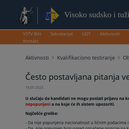
Visoko sudsko i tuž
VSTV BiH
Sekretarijat
UDT
Aktivnosti
Kontakt
Aktivnosti
Kvalifikaciono testiranje
Ob
Često postavljana pitanja v
18.05.2023.
U slučaju da kandidati ne mogu poslati prijavu na
nepopunjeni
a na koje će ih sistem upozoriti.
Najčešće greške:
- Da nije popunjena nacionalnost u ličnim podacima i 
- Da
nije popunjen
broj pored označene pozicije na koj