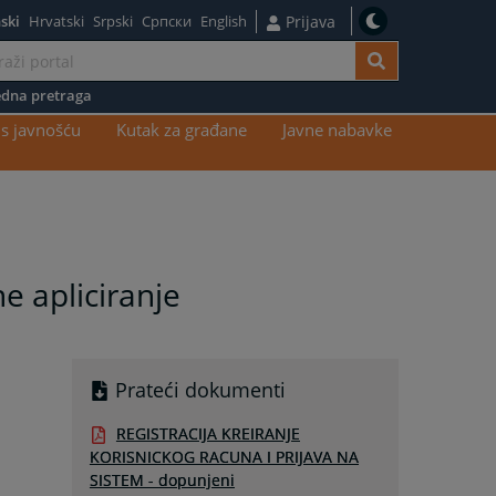
ski
Hrvatski
Srpski
Српски
English
Prijava
dna pretraga
s javnošću
Kutak za građane
Javne nabavke
e apliciranje
Prateći dokumenti
REGISTRACIJA KREIRANJE
KORISNICKOG RACUNA I PRIJAVA NA
SISTEM - dopunjeni