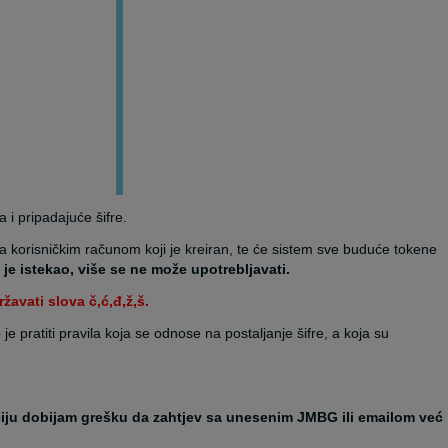
 i pripadajuće šifre.
 sa korisničkim računom koji je kreiran, te će sistem sve buduće tokene
 je istekao, više se ne može upotrebljavati.
žavati slova č,ć,đ,ž,š.
e pratiti pravila koja se odnose na postaljanje šifre, a koja su
aciju dobijam grešku da zahtjev sa unesenim JMBG ili emailom već