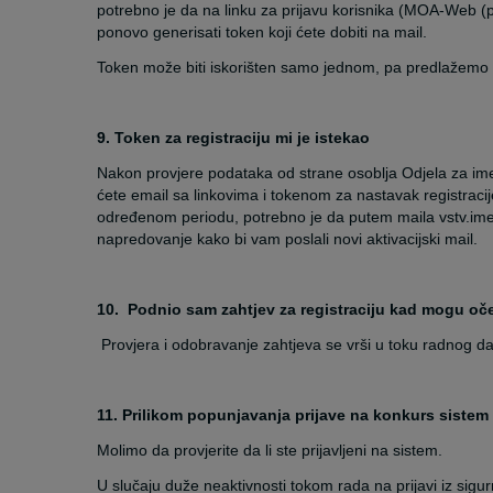
potrebno je da na linku za prijavu korisnika (MOA-Web (p
ponovo generisati token koji ćete dobiti na mail.
Token može biti iskorišten samo jednom, pa predlažemo d
9. Token za registraciju mi je istekao
Nakon provjere podataka od strane osoblja Odjela za ime
ćete email sa linkovima i tokenom za nastavak registracije.
određenom periodu, potrebno je da putem maila vstv.im
napredovanje kako bi vam poslali novi aktivacijski mail.
10. Podnio sam zahtjev za registraciju kad mogu oč
Provjera i odobravanje zahtjeva se vrši u toku radnog da
11. Prilikom popunjavanja prijave na konkurs sistem
Molimo da provjerite da li ste prijavljeni na sistem.
U slučaju duže neaktivnosti tokom rada na prijavi iz sigur