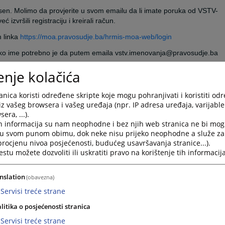
esen. Molimo da provjerite u svom emailu da li imate poruka od VSTV-
izvršili registraciju i kreirali račun.
m linka
https://moa.pravosudje.ba/hrmis-moa-web/login
risničko ime potrebno je da putem emaila vstv.imenovanja@pravosudje.ba
enje kolačića
nica koristi određene skripte koje mogu pohranjivati i koristiti od
iz vašeg browsera i vašeg uređaja (npr. IP adresa uređaja, varijable 
avite novu šifru.
era, ...).
h informacija su nam neophodne i bez njih web stranica ne bi mog
g naloga ima mogućnost da istu nakon unosa korisničkog imena, email
i u svom punom obimu, dok neke nisu prijeko neophodne a služe z
koji je povezan sa korisničkim imenom poslati link i token.
 procjenu nivoa posjećenosti, budućeg usavršavanja stranice...).
tu možete dozvoliti ili uskratiti pravo na korištenje tih informacija
i token iz maila. Potrebno voditi računa da šifra ispunjava uslove o
 ispod polja za unos šifre.
nslation
(obavezna)
Servisi treće strane
litika o posjećenosti stranica
e.ba kontaktirate Odjel za imenovanje i napredovanje.
Servisi treće strane