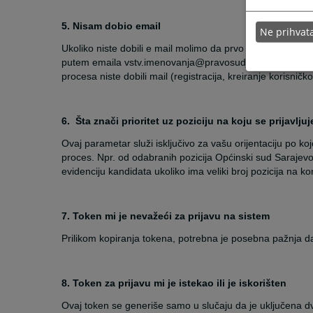
5. Nisam dobio email
Ne prihva
Ukoliko niste dobili e mail molimo da prvo provjerite junk
putem emaila vstv.imenovanja@pravosudje.ba kontaktirate
procesa niste dobili mail (registracija, kreiranje korisničko
6.
Šta znači prioritet uz poziciju na koju se prijavlju
Ovaj parametar služi isključivo za vašu orijentaciju po koj
proces. Npr. od odabranih pozicija Općinski sud Sarajevo s
evidenciju kandidata ukoliko ima veliki broj pozicija na k
7. Token mi je nevažeći za prijavu na sistem
Prilikom kopiranja tokena, potrebna je posebna pažnja da
8. Token za prijavu mi je istekao ili je iskorišten
Ovaj token se generiše samo u slučaju da je uključena dvo