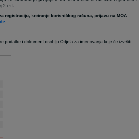
 2 i sl.
za registraciju, kreiranje korisničkog računa, prijavu na MOA
de
.
žene podatke i dokument osoblju Odjela za imenovanja koje će izvršiti