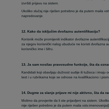
izvršiti prijavu na sistem.
Ukoliko slučaj nije riješen potrebno je da putem maila v
napredovanje.
12. Kako da isključim dvofaznu autentifikaciju?
Korisnik može promijeniti indikator dvofazne autentifikacij
za njegov korisnički nalog ubuduće ne koristi dvofazna au
korisničko ime i šifru.
13. Ja sam nosilac pravosudne funkcije, šta da označi
Kandidati koji obavljaju dužnost sudije ili tužioca i imaju 
test i u rubrikama koje se odnose na kvalifikaciono i pis
14. Dugme za slanje prijave mi nije aktivno, šta da r
Molimo da provjerite da li ste prijavljeni na sistem. Ukoliko
nije riješen potrebno je da putem maila vstv.imenovanja