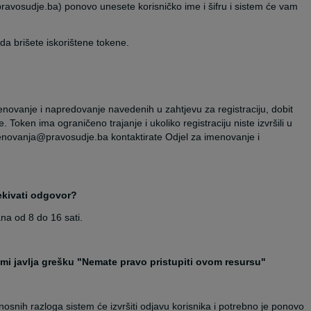
ravosudje.ba) ponovo unesete korisničko ime i šifru i sistem će vam
a brišete iskorištene tokene.
novanje i napredovanje navedenih u zahtjevu za registraciju, dobit
 Token ima ograničeno trajanje i ukoliko registraciju niste izvršili u
enovanja@pravosudje.ba kontaktirate Odjel za imenovanje i
ekivati odgovor?
na od 8 do 16 sati.
 mi javlja grešku "Nemate pravo pristupiti ovom resursu"
nosnih razloga sistem će izvršiti odjavu korisnika i potrebno je ponovo