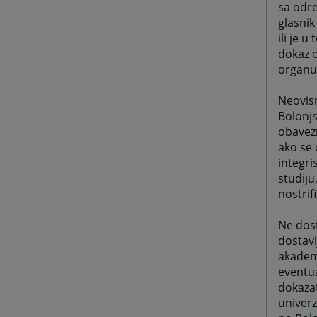
sa odre
glasnik
ili je 
dokaz 
organu
Neovisn
Bolonjs
obavezn
ako se 
integri
studiju
nostrif
Ne dost
dostavl
akadems
eventu
dokazat
univerz