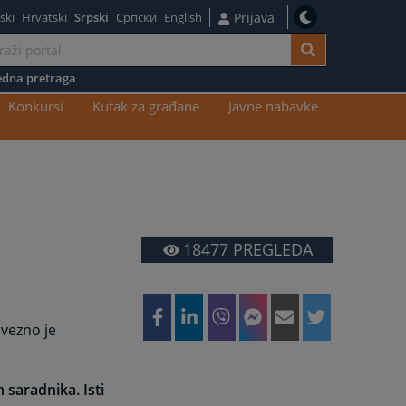
ski
Hrvatski
Srpski
Српски
English
Prijava
dna pretraga
Konkursi
Kutak za građane
Javne nabavke
18477
PREGLEDA
avezno je
h saradnika. Isti