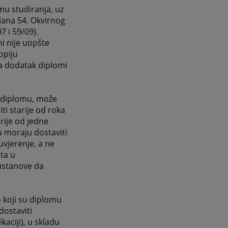
mu studiranja, uz
lana 54. Okvirnog
7 i 59/09).
i nije uopšte
opiju
da dodatak diplomi
u diplomu, može
ti starije od roka
rije od jedne
u moraju dostaviti
uvjerenje, a ne
ata u
ustanove da
o koji su diplomu
dostaviti
kaciji), u skladu