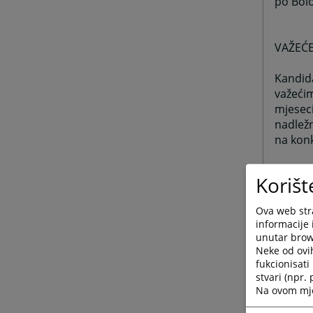
po Bol
VAŽEĆE
Kandida
važećim
mjeseci
nadležn
na kon
Uvjeren
Korišt
U pogle
Ova web stra
karte, 
informacije 
ličnim 
unutar brows
državlj
Neke od ovi
strane
fukcionisat
stvari (npr.
Na ovom mjes
DOKAZ 