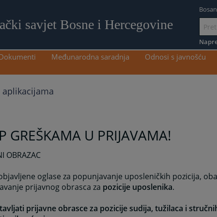
Bosan
lački savjet Bosne i Hercegovine
Idi
na
Napre
sadržaj
Dokumenti
Međunarodna saradnja
Odnosi s javnošću
u aplikacijama
P GREŠKAMA U PRIJAVAMA!
NI OBRAZAC
objavljene oglase za popunjavanje uposleničkih pozicija, ob
avanje prijavnog obrasca za
pozicije uposlenika
.
avljati prijavne obrasce za pozicije sudija, tužilaca i stručni