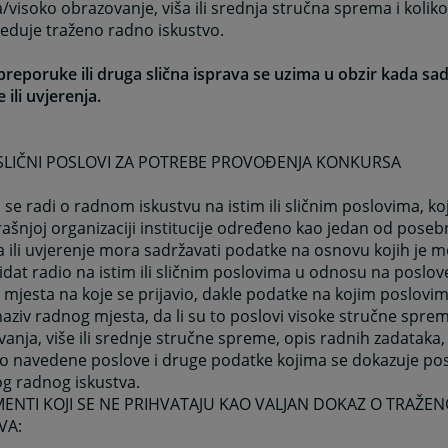
visoko obrazovanje, viša ili srednja stručna sprema i koli
eduje traženo radno iskustvo.
reporuke ili druga slična isprava se uzima u obzir kada sa
 ili uvjerenja.
LI SLIČNI POSLOVI ZA POTREBE PROVOĐENJA KONKURSA
 se radi o radnom iskustvu na istim ili sličnim poslovima, ko
ašnjoj organizaciji institucije određeno kao jedan od poseb
 ili uvjerenje mora sadržavati podatke na osnovu kojih je m
idat radio na istim ili sličnim poslovima u odnosu na poslov
mjesta na koje se prijavio, dakle podatke na kojim poslovim
naziv radnog mjesta, da li su to poslovi visoke stručne spre
anja, više ili srednje stručne spreme, opis radnih zadataka,
ao navedene poslove i druge podatke kojima se dokazuje po
g radnog iskustva.
NTI KOJI SE NE PRIHVATAJU KAO VALJAN DOKAZ O TRAŽEN
VA: