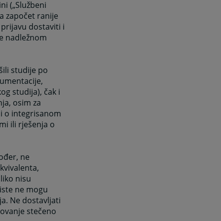
ni („Službeni
ja započet ranije
prijavu dostaviti i
me nadležnom
ili studije po
kumentacije,
g studija), čak i
nja, osim za
di o integrisanom
i ili rješenja o
ođer, ne
kvivalenta,
liko nisu
 iste ne mogu
. Ne dostavljati
zovanje stečeno