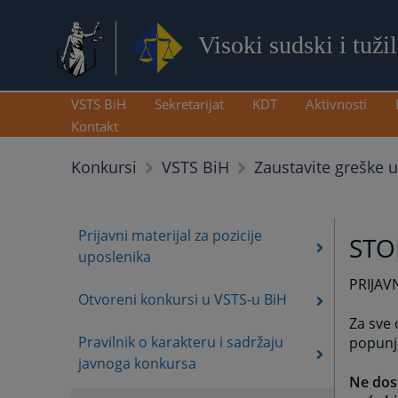
Visoki sudski i tuži
VSTS BiH
Sekretarijat
KDT
Aktivnosti
Kontakt
Zaustavite greške 
Konkursi
VSTS BiH
Prijavni materijal za pozicije
STO
uposlenika
PRIJAV
Otvoreni konkursi u VSTS-u BiH
Za sve 
Pravilnik o karakteru i sadržaju
popunj
javnoga konkursa
Ne dost