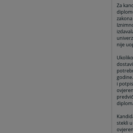
Za kand
diplomu
zakona 
Iznimno
izdaval
univerz
nije uo
Ukoliko
dostavi
potrebn
godine.
i potpi
ovjeren
predviđ
diploma
Kandida
stekli 
ovjeren