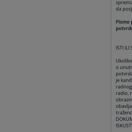
sprema/
da posj
Pismo p
potvrde
ISTI I
Ukoliko
o unutr
potvrda
je kand
radnog 
radio, 
obrazov
obavlj
traženo
DOKUME
ISKUST