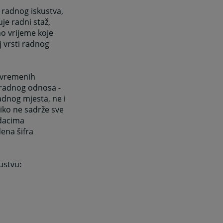
k radnog iskustva,
je radni staž,
mo vrijeme koje
 vrsti radnog
povremenih
u radnog odnosa -
dnog mjesta, ne i
liko ne sadrže sve
odacima
ena šifra
ustvu: