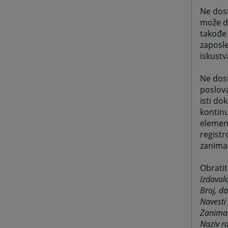
Ne dost
može do
takođe 
zaposle
iskustva
Ne dost
poslova
isti do
kontinu
element
registr
zanima
Obratit
Izdaval
Broj, d
Navesti 
Zanima
Naziv r