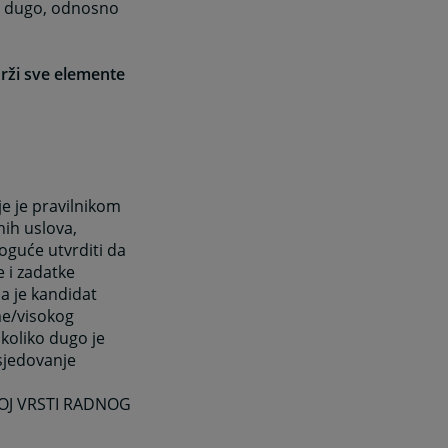
ko dugo, odnosno
drži sve elemente
je je pravilnikom
nih uslova,
oguće utvrditi da
e i zadatke
a je kandidat
me/visokog
 koliko dugo je
sjedovanje
OJ VRSTI RADNOG