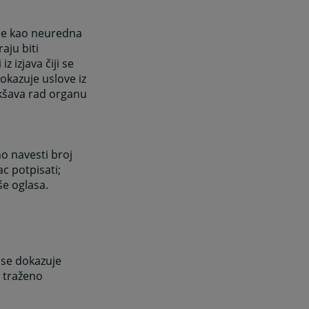
 se kao neuredna
aju biti
 izjava čiji se
kazuje uslove iz
akšava rad organu
sno navesti broj
ac potpisati;
še oglasa.
 se dokazuje
 traženo