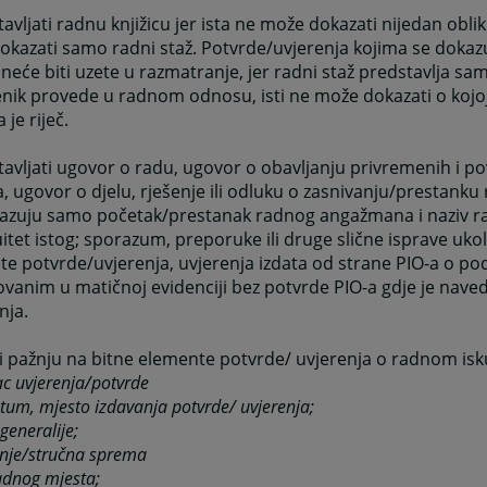
avljati radnu knjižicu jer ista ne može dokazati nijedan obli
kazati samo radni staž. Potvrde/uvjerenja kojima se dokazu
neće biti uzete u razmatranje, jer radni staž predstavlja sa
nik provede u radnom odnosu, isti ne može dokazati o kojoj
 je riječ.
avljati ugovor o radu, ugovor o obavljanju privremenih i 
, ugovor o djelu, rješenje ili odluku o zasnivanju/prestank
kazuju samo početak/prestanak radnog angažmana i naziv ra
itet istog; sporazum, preporuke ili druge slične isprave uko
e potvrde/uvjerenja, uvjerenja izdata od strane PIO-a o p
ovanim u matičnoj evidenciji bez potvrde PIO-a gdje je naved
nja.
i pažnju na bitne elemente potvrde/ uvjerenja o radnom isk
ac uvjerenja/potvrde
atum, mjesto izdavanja potvrde/ uvjerenja;
generalije;
nje/stručna sprema
adnog mjesta;