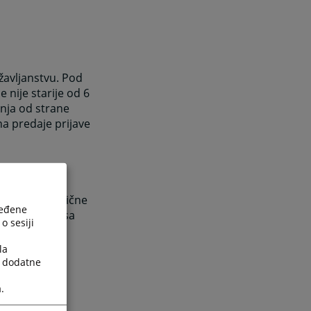
žavljanstvu. Pod
 nije starije od 6
nja od strane
a predaje prijave
ljati kopiju lične
ređene
 – boravišta sa
o sesiji
renje o
izdavanja od
la
a dodatne
.