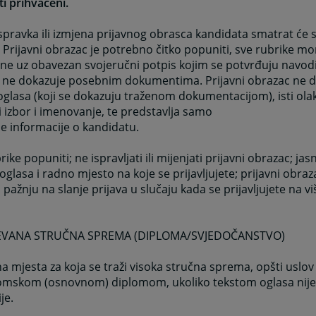
ti prihvaćeni.
spravka ili izmjena prijavnog obrasca kandidata smatrat će
. Prijavni obrazac je potrebno čitko popuniti, sve rubrike mor
ne uz obavezan svojeručni potpis kojim se potvrđuju navodi iz
 ne dokazuje posebnim dokumentima. Prijavni obrazac ne do
oglasa (koji se dokazuju traženom dokumentacijom), isti ol
ši izbor i imenovanje, te predstavlja samo
e informacije o kandidatu.
rike popuniti; ne ispravljati ili mijenjati prijavni obrazac; ja
oglasa i radno mjesto na koje se prijavljujete; prijavni obraz
i pažnju na slanje prijava u slučaju kada se prijavljujete na vi
JEVANA STRUČNA SPREMA (DIPLOMA/SVJEDOČANSTVO)
a mjesta za koja se traži visoka stručna sprema, opšti uslov
omskom (osnovnom) diplomom, ukoliko tekstom oglasa nije
je.