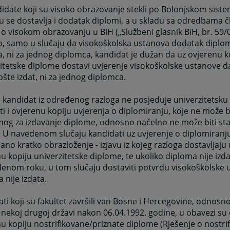
idate koji su visoko obrazovanje stekli po Bolonjskom siste
 se dostavlja i dodatak diplomi, a u skladu sa odredbama č
o visokom obrazovanju u BiH („Službeni glasnik BiH, br. 59/0
, samo u slučaju da visokoškolska ustanova dodatak diplom
a, ni za jednog diplomca, kandidat je dužan da uz ovjerenu k
itetske diplome dostavi uvjerenje visokoškolske ustanove 
pšte izdat, ni za jednog diplomca.
 kandidat iz određenog razloga ne posjeduje univerzitetsk
ti i ovjerenu kopiju uvjerenja o diplomiranju, koje ne može bi
og za izdavanje diplome, odnosno načelno ne može biti sta
 U navedenom slučaju kandidati uz uvjerenje o diplomiranj
sano kratko obrazloženje - izjavu iz kojeg razloga dostavljaju 
u kopiju univerzitetske diplome, te ukoliko diploma nije izd
enom roku, u tom slučaju dostaviti potvrdu visokoškolske 
 nije izdata.
ti koji su fakultet završili van Bosne i Hercegovine, odnosn
u nekoj drugoj državi nakon 06.04.1992. godine, u obavezi su 
u kopiju nostrifikovane/priznate diplome (Rješenje o nostrifi