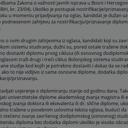
dbama Zakona o važnosti javnih isprava u Bosni i Hercegovi
 BiH, br. 23/04). Ukoliko je postupak nostrifikacije/priznavan
u toku u momentu prijavljivanja na oglas, kandidat je dužan uz 
o podnesenom zahtjevu za nostrifikaciju/priznavanje diplo
.
o o svim drugim zahtjevima iz oglasa, kandidati koji su završ
kom sistemu studiranja, dužni su, pored ostale tražene do
o dostaviti diplomu prvog ciklusa (ili osnovnog dodiplomsko
oglasom traži drugi i treći ciklus Bolonjskog sistema studira
sane studije kod kojih je potrebno dostaviti i dokaz da se ra
, ako to nije vidljivo iz same osnovne diplome, dodatka diplom
ikaciji/priznavanju.
avljati uvjerenje o diplomiranju starije od godinu dana. Tak
jati univerzitetske diplome akademskog zvanja magistra ili e
kog zvanja doktora ili ekvivalenta ili dr. slične diplome, uko
alno tražene u posebnim uslovima teksta oglasa, budući da
i stečeno zvanje završenog dodiplomskog (osnovnog) studija
itetsku diploma bez dodatka diplomi ukoliko je visoko obra