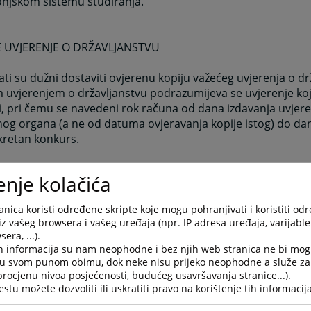
onjskom sistemu studiranja.
 UVJERENJE O DRŽAVLJANSTVU
ti su dužni dostaviti ovjerenu kopiju važećeg uvjerenja o dr
 uvjerenjem o državljanstvu podrazumijeva se uvjerenje koje
, pri čemu se navedeni rok računa od dana izdavanja uvjere
og organa (a ne od datuma ovjeravanja kopije istog) do dan
kretan konkurs.
je o državljanstvu nema trajni karakter.
enje kolačića
du dokazivanja državljanstva i starosne dobi ne treba dostav
nica koristi određene skripte koje mogu pohranjivati i koristiti od
obavještenje/obavijest da je uveden u evidenciju prebivališta
iz vašeg browsera i vašeg uređaja (npr. IP adresa uređaja, varijable 
(osobnim) podacima (obrazac prijava/odjava), nevažeće uvje
era, ...).
anstvu, odnosno, uvjerenje starije od šest mjeseci od dana 
h informacija su nam neophodne i bez njih web stranica ne bi mog
 nadležnog organa.
i u svom punom obimu, dok neke nisu prijeko neophodne a služe z
 procjenu nivoa posjećenosti, budućeg usavršavanja stranice...).
tu možete dozvoliti ili uskratiti pravo na korištenje tih informacija
O TRAŽENOJ VRSTI RADNOG ISKUSTVA