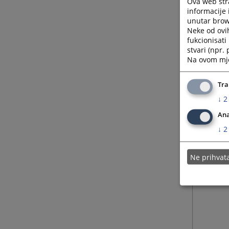
Ova web stra
informacije 
unutar brows
05.01.
Neke od ovi
fukcionisat
stvari (npr.
23.06.
Na ovom mjes
22.07.
Tra
↓
2
Ana
↓
2
Ne prihva