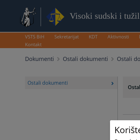
Visoki sudski i tuži
VSTS BiH
Sekretarijat
KDT
Aktivnosti
Kontakt
Ostali d
Dokumenti
Ostali dokumenti
Ostali dokumenti
Osta
07.03.
Korišt
20.03.