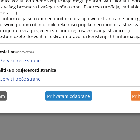
nica koristi određene skripte koje mogu pohranjivati i koristiti od
iz vašeg browsera i vašeg uređaja (npr. IP adresa uređaja, varijable 
era, ...).
2024.
Odluka o imenovanju službenika za informisanje
h informacija su nam neophodne i bez njih web stranica ne bi mog
i u svom punom obimu, dok neke nisu prijeko neophodne a služe z
 procjenu nivoa posjećenosti, budućeg usavršavanja stranice...).
2023.
Mišljenje VSTV-a BiH na Nacrt zakona
tu možete dozvoliti ili uskratiti pravo na korištenje tih informacija
2021.
Pravilnik o internom prijavljivanju korupcije i zaštiti lica
nslation
(obavezna)
Servisi treće strane
litika o posjećenosti stranica
Servisi treće strane
tam
Prihvatam odabrane
Pri