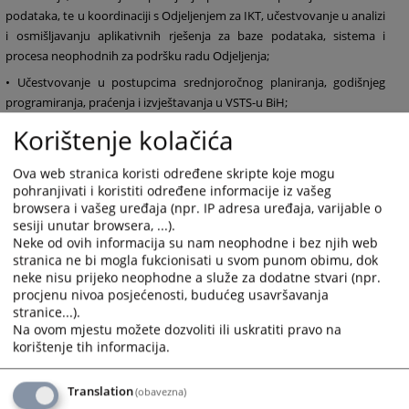
podataka, te u koordinaciji s Odjeljenjem za IKT, učestvovanje u analizi
i osmišljavanju aplikativnih rješenja za baze podataka, sistema i
procesa neophodnih za podršku radu Odjeljenja;
• Učestvovanje u postupcima srednjoročnog planiranja, godišnjeg
programiranja, praćenja i izvještavanja u VSTS-u BiH;
• Identifikovanje, razvijanje i primjena novih i poboljšanih načina rada
Korištenje kolačića
za podršku razvoju Sekretarijata VSTS-a BiH i postizanje utvrđenih
ciljeva VSTS-a BiH;
Ova web stranica koristi određene skripte koje mogu
pohranjivati i koristiti određene informacije iz vašeg
• Obavljanje ostalih aktivnosti proizašlih iz nadležnosti Odjeljenja i
browsera i vašeg uređaja (npr. IP adresa uređaja, varijable o
drugih zadataka po nalogu direktora Sekretarijata VSTS-a BiH.
sesiji unutar browsera, ...).
Neke od ovih informacija su nam neophodne i bez njih web
stranica ne bi mogla fukcionisati u svom punom obimu, dok
neke nisu prijeko neophodne a služe za dodatne stvari (npr.
315
PREGLEDA
procjenu nivoa posjećenosti, budućeg usavršavanja
stranice...).
Na ovom mjestu možete dozvoliti ili uskratiti pravo na
korištenje tih informacija.
Translation
(obavezna)