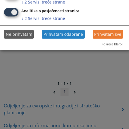
↓
2
Servisi treće strane
Analitika o posjećenosti stranica
↓
2
Servisi treće strane
Ne prihvatam
Prihvatam odabrane
Prihvatam sve
Pokreće Klaro!
1 - 1 / 1
1
Odjeljenje za evropske integracije i strateško
planiranje
Odjeljenje za informaciono-komunikacionu