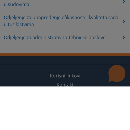
u sudovima
Odjeljenje za unapređenje efikasnosti i kvaliteta rada
u tužilaštvima
Odjeljenje za administrativno-tehničke poslove
Korisni linkovi
Kontakt
Mapa stranice
Redizajn web stranice je finansirala Evropska unija. Za njen sadržaj isključivo je odgovorno
Visoko sudsko i tužilačko vijeće BiH i ona ne odražava nužno stavove Evropske unije.