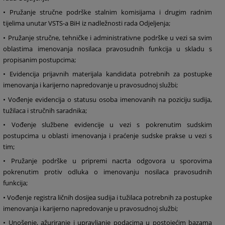
• Pružanje stručne podrške stalnim komisijama i drugim radnim
tijelima unutar VSTS-a BiH iz nadležnosti rada Odjeljenja;
• Pružanje stručne, tehničke i administrativne podrške u vezi sa svim
oblastima imenovanja nosilaca pravosudnih funkcija u skladu s
propisanim postupcima;
• Evidencija prijavnih materijala kandidata potrebnih za postupke
imenovanja i karijerno napredovanje u pravosudnoj službi;
• Vođenje evidencija o statusu osoba imenovanih na poziciju sudija,
tužilaca i stručnih saradnika;
• Vođenje službene evidencije u vezi s pokrenutim sudskim
postupcima u oblasti imenovanja i praćenje sudske prakse u vezi s
tim;
• Pružanje podrške u pripremi nacrta odgovora u sporovima
pokrenutim protiv odluka o imenovanju nosilaca pravosudnih
funkcija;
• Vođenje registra ličnih dosijea sudija i tužilaca potrebnih za postupke
imenovanja i karijerno napredovanje u pravosudnoj službi;
• Unošenje, ažuriranje i upravljanje podacima u postojećim bazama