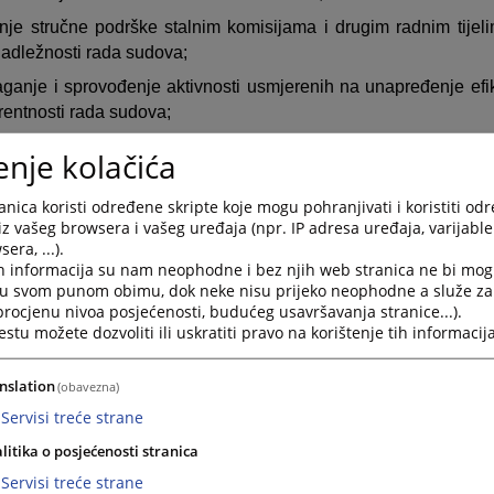
nje stručne podrške stalnim komisijama i drugim radnim tije
nadležnosti rada sudova;
aganje i sprovođenje aktivnosti usmjerenih na unapređenje efika
rentnosti rada sudova;
tavljanje i održavanje saradnje s drugim institucijama i organ
enje kolačića
dova;
nica koristi određene skripte koje mogu pohranjivati i koristiti od
a projektnih prijedloga i implementacija projekata u segmentu r
iz vašeg browsera i vašeg uređaja (npr. IP adresa uređaja, varijable 
inacija svih projekata koji se odnose na rad sudova;
era, ...).
h informacija su nam neophodne i bez njih web stranica ne bi mog
nje statističkih indikatora kojima se mjeri uspješnost mj
i u svom punom obimu, dok neke nisu prijeko neophodne a služe z
enja rada sudova;
 procjenu nivoa posjećenosti, budućeg usavršavanja stranice...).
tu možete dozvoliti ili uskratiti pravo na korištenje tih informacija
nje, analiza i pružanje podrške sudovima u pripremi i izvršenju 
za potreba i izrada prijedloga tema za početnu obuku i stručno u
nslation
(obavezna)
nji s Odjeljenjem za sudsku dokumentaciju i edukaciju;
Servisi treće strane
nje materijalno-tehničke osposobljenosti sudova, predlaganje
litika o posjećenosti stranica
 uspostavljanja standardizovanih uslova rada;
Servisi treće strane
r nad primjenom uspostavljenih kvantitativnih i kvalitativnih kr