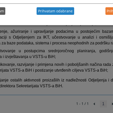
re jačanjem mehanizama međusobne povezanosti različiti
đu, s ciljem postizanja efektivnijeg i efikasnijeg pravosuđa;
tam
Prihvatam odabrane
Pri
ređenje sistema za upravljanje ljudskim resursima u pra
o u odnosu na izradu kriterijuma za ocjenjivanje sudija;
enje, ažuriranje i upravljanje podacima u postojećim baza
aciji s Odjeljenjem za IKT, učestvovanje u analizi i osmišlja
a za baze podataka, sistema i procesa neophodnih za podršku r
tvovanje u postupcima srednjoročnog planiranja, godišnj
a i izvještavanja u VSTS-u BiH;
ifikovanje, razvijanje i primjena novih i poboljšanih načina rada
rijata VSTS-a BiH i postizanje utvrđenih ciljeva VSTS-a BiH;
janje ostalih aktivnosti proizašlih iz nadležnosti Odjeljenja i
direktora Sekretarijata VSTS-a BiH.
1 - 1 / 1
1