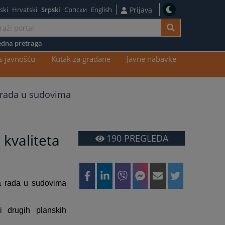
ski
Hrvatski
Srpski
Српски
English
Prijava
dna pretraga
s javnošću
Kutak za građane
Javne nabavke
a rada u sudovima
 kvaliteta
190
PREGLEDA
ta rada u sudovima
i drugih planskih