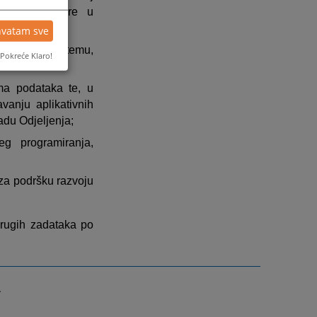
h faza karijere u
hvatam sve
vosudnom sistemu,
Pokreće Klaro!
ma podataka te, u
vanju aplikativnih
adu Odjeljenja;
eg programiranja,
 za podršku razvoju
 drugih zadataka po