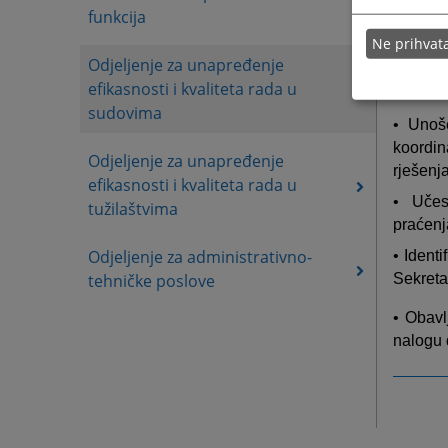
funkcija
karije
pravosu
Ne prihva
Odjeljenje za unapređenje
• Unap
efikasnosti i kvaliteta rada u
naročit
sudovima
• Unoš
koordin
Odjeljenje za unapređenje
rješenj
efikasnosti i kvaliteta rada u
• Učes
tužilaštvima
praćenj
Odjeljenje za administrativno-
• Ident
tehničke poslove
Sekreta
• Obavl
nalogu 