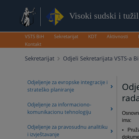
Visoki sudski i tuži
VSTS BiH
Sekretarijat
KDT
Aktivnosti
Kontakt
Sekretarijat
Odjeli Sekretarijata VSTS-a B
Odjeljenje za evropske integracije i
Odje
strateško planiranje
rad
Odjeljenje za informaciono-
komunikacionu tehnologiju
Osnovna
ima:
Odjeljenje za pravosudnu analitiku
• Pruža
i izvještavanje
dokumen