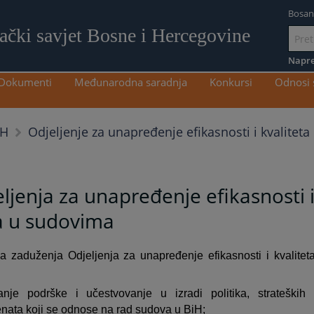
Bosan
lački savjet Bosne i Hercegovine
Idi
na
Napre
sadržaj
Dokumenti
Međunarodna saradnja
Konkursi
Odnosi 
Odjeljenje za unapređenje efikasnosti i kvalitet
iH
ljenja za unapređenje efikasnosti i
a u sudovima
 zaduženja Odjeljenja za unapređenje efikasnosti i kvalite
nje podrške i učestvovanje u izradi politika, strateških 
ata koji se odnose na rad sudova u BiH;