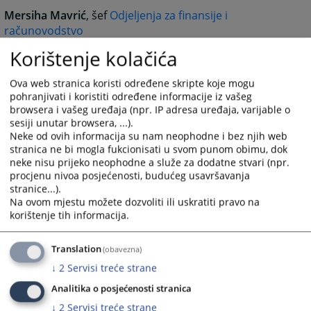
Mersiha Mavrić
, šef
Odjeljenja za finansije i
računovodstvo
+387 (0)33 707 542
Korištenje kolačića
mersiha.mavric@pravosudje.ba
Mirza Hadžiomerović,
šef
Odjeljenja za disciplinske
Ova web stranica koristi određene skripte koje mogu
postupke i etiku nosilaca pravosudnih funkcija
pohranjivati i koristiti određene informacije iz vašeg
browsera i vašeg uređaja (npr. IP adresa uređaja, varijable o
+387 (0)33 704 614
sesiji unutar browsera, ...).
mirza.hadziomerovic@pravosudje.ba
Neke od ovih informacija su nam neophodne i bez njih web
stranica ne bi mogla fukcionisati u svom punom obimu, dok
Almisa Zulović Berhamović
, zamjenica šefa
Odjeljenja
neke nisu prijeko neophodne a služe za dodatne stvari (npr.
za disciplinske postupke i etiku nosilaca pravosudnih
procjenu nivoa posjećenosti, budućeg usavršavanja
funkcija
stranice...).
+387 (0)33 707 536
Na ovom mjestu možete dozvoliti ili uskratiti pravo na
korištenje tih informacija.
almisa.berhamovic@pravosudje.ba
Jasmin Čalija
, šef
Odjeljenja za imenovanje i
Translation
(obavezna)
napredovanje
+387 (0)33 707 560
↓
2
Servisi treće strane
jasmin.calija@pravosudje.ba
Analitika o posjećenosti stranica
Vesna Pirija
, šef
Odjeljenja za provođenje postupka po
↓
2
Servisi treće strane