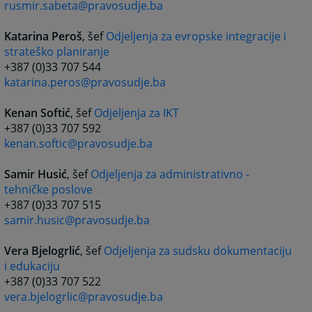
rusmir.sabeta@pravosudje.ba
Katarina Peroš
, šef
Odjeljenja za evropske integracije i
strateško planiranje
+387 (0)33 707 544
katarina.peros@pravosudje.ba
Kenan Softić
, šef
Odjeljenja za IKT
+387 (0)33 707 592
kenan.softic@pravosudje.ba
Samir Husić
, šef
Odjeljenja za administrativno -
tehničke poslove
+387 (0)33 707 515
samir.husic@pravosudje.ba
Vera Bjelogrlić
, šef
Odjeljenja za sudsku dokumentaciju
i edukaciju
+387 (0)33 707 522
vera.bjelogrlic@pravosudje.ba