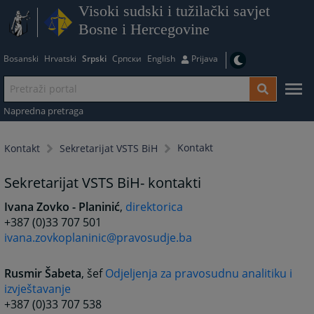
Visoki sudski i tužilački savjet
Bosne i Hercegovine
Bosanski
Hrvatski
Srpski
Српски
English
Prijava
Napredna pretraga
Kontakt
Kontakt
Sekretarijat VSTS BiH
Sekretarijat VSTS BiH- kontakti
Ivana Zovko - Planinić
,
direktorica
+387 (0)33 707 501
ivana.zovkoplaninic@pravosudje.ba
Rusmir Šabeta
, šef
Odjeljenja za pravosudnu analitiku i
izvještavanje
+387 (0)33 707 538