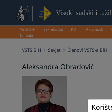
Visoki sudski i tuži
VSTS BiH
Sekretarijat
KDT
Aktivnosti
Kontakt
VSTS BiH
Savjet
Članovi VSTS-a BiH
Aleksandra Obradović
Korišt