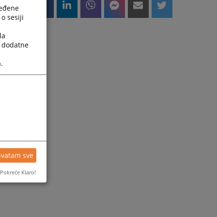
ređene
o sesiji
la
a dodatne
.
hvatam sve
Pokreće Klaro!