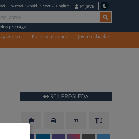
ski
Hrvatski
Srpski
Српски
English
Prijava
dna pretraga
s javnošću
Kutak za građane
Javne nabavke
901
PREGLEDA