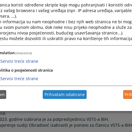
nica koristi određene skripte koje mogu pohranjivati i koristiti od
iz vašeg browsera i vašeg uređaja (npr. IP adresa uređaja, varijable 
era, ...).
h informacija su nam neophodne i bez njih web stranica ne bi mog
i u svom punom obimu, dok neke nisu prijeko neophodne a služe z
 procjenu nivoa posjećenosti, budućeg usavršavanja stranice...).
68. godine, gdje je završila osnovnu i srednju školu. Pravni
tu možete dozvoliti ili uskratiti pravo na korištenje tih informacija
godine, čime je stekla zvanje diplomiranog pravnika.
nja pravosudnog ispita pri Ministarstvu pravde Republike Srbije u
nslation
(obavezna)
istrikta Bosne i Hercegovine u periodu od 1994. do 1996. godine.
Servisi treće strane
osao stručne saradnice, takođe u Osnovnom sudu Brčko distrikta
litika o posjećenosti stranica
ercegovine radila je u periodu od 1997. do 1998. godine, nakon
Servisi treće strane
 sve do 2000. godine. Od 2000. do 2004. godine, radila je kao
kta Bosne i Hercegovine, dok od 2004. godine u kontinuitetu do
tam
Prihvatam odabrane
Pri
ta Bosne i Hercegovine.
učujući i one u organizaciji CEST-a.
i Hercegovine, izabrana je 23. aprila 2021. godine, od strane
ine.
2023. godine izabrana je za potpredsjednicu VSTS-a BiH.
ovjerenje sudiji Obradović izabravši je ponovo za članicu VSTS-a BiH