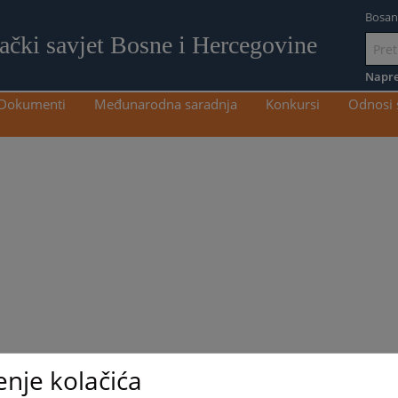
Bosan
lački savjet Bosne i Hercegovine
Idi
na
Napre
sadržaj
Dokumenti
Međunarodna saradnja
Konkursi
Odnosi 
enje kolačića