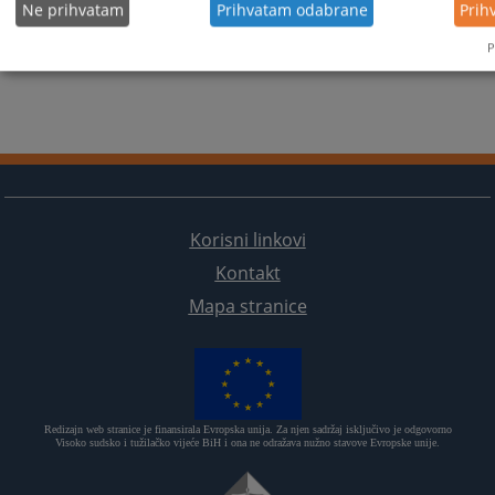
Ne prihvatam
Prihvatam odabrane
Prih
P
Korisni linkovi
Kontakt
Mapa stranice
Redizajn web stranice je finansirala Evropska unija. Za njen sadržaj isključivo je odgovorno
Visoko sudsko i tužilačko vijeće BiH i ona ne odražava nužno stavove Evropske unije.