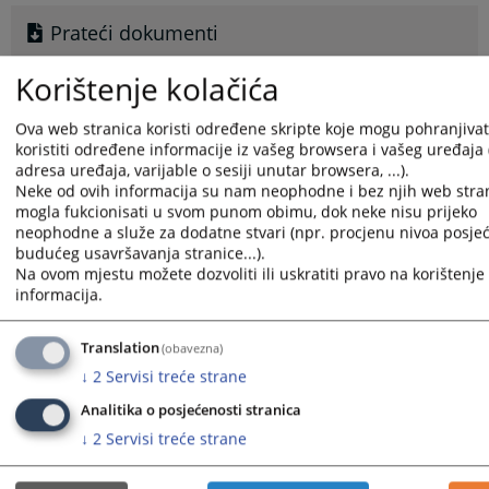
Prateći dokumenti
Jačanje pravosuđa Bosne i Hercegovine -
Korištenje kolačića
Informatizacijom i inovacijama do efikasnosti
Ova web stranica koristi određene skripte koje mogu pohranjivati
koristiti određene informacije iz vašeg browsera i vašeg uređaja 
adresa uređaja, varijable o sesiji unutar browsera, ...).
15875
PREGLEDA
Neke od ovih informacija su nam neophodne i bez njih web stran
mogla fukcionisati u svom punom obimu, dok neke nisu prijeko
neophodne a služe za dodatne stvari (npr. procjenu nivoa posjeć
budućeg usavršavanja stranice...).
Na ovom mjestu možete dozvoliti ili uskratiti pravo na korištenje 
informacija.
Translation
(obavezna)
↓
2
Servisi treće strane
Analitika o posjećenosti stranica
↓
2
Servisi treće strane