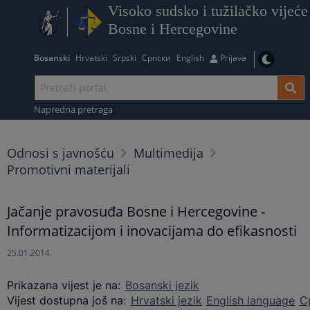
Visoko sudsko i tužilačko vijeće
Bosne i Hercegovine
Bosanski
Hrvatski
Srpski
Српски
English
Prijava
Napredna pretraga
Odnosi s javnošću
Multimedija
Promotivni materijali
Jačanje pravosuđa Bosne i Hercegovine -
Informatizacijom i inovacijama do efikasnosti
25.01.2014.
Prikazana vijest je na
:
Bosanski jezik
Vijest dostupna još na
:
Hrvatski jezik
English language
С